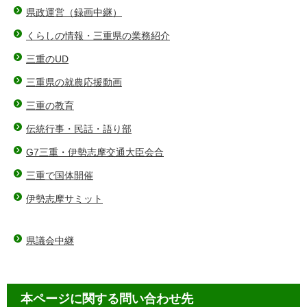
県政運営（録画中継）
くらしの情報・三重県の業務紹介
三重のUD
三重県の就農応援動画
三重の教育
伝統行事・民話・語り部
G7三重・伊勢志摩交通大臣会合
三重で国体開催
伊勢志摩サミット
県議会中継
本ページに関する問い合わせ先