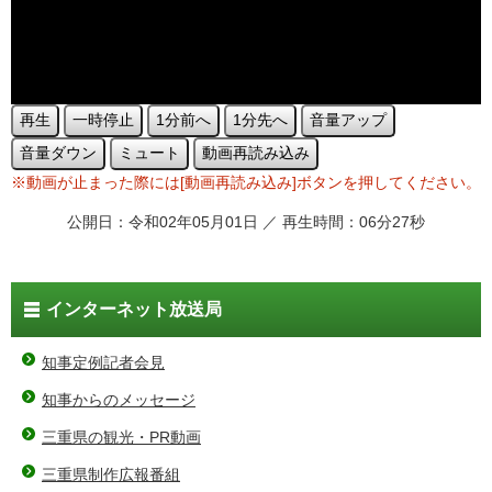
再生
一時停止
1分前へ
1分先へ
音量アップ
音量ダウン
ミュート
動画再読み込み
※動画が止まった際には[動画再読み込み]ボタンを押してください。
公開日：令和02年05月01日 ／ 再生時間：06分27秒
インターネット放送局
知事定例記者会見
知事からのメッセージ
三重県の観光・PR動画
三重県制作広報番組