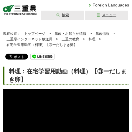
Foreign Languages
検索
メニュー
三重県公式ウェブ
サイト
現在位置：
トップページ
>
県政・お知らせ情報
>
県政情報
>
三重県インターネット放送局
>
三重の教育
>
料理
>
在宅学習用動画（料理）【③ーだしまき卵】
料理：在宅学習用動画（料理）【③ーだしま
き卵】