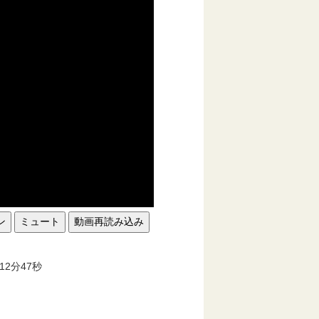
ン
ミュート
動画再読み込み
。
12分47秒