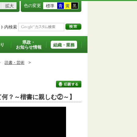
色の変更
拡大
標準
青
黄
黒
ト内検索
県政・
り
組織・業務
お知らせ情報
>
読書・芸術
>
て何？～楷書に親しむ②～】
印刷する