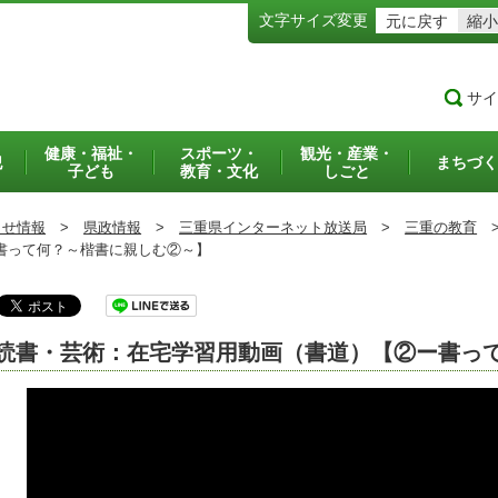
文字サイズ変更
元に戻す
縮小
サイ
健康・福祉・
スポーツ・
観光・産業・
犯
まちづく
子ども
教育・文化
しごと
らせ情報
>
県政情報
>
三重県インターネット放送局
>
三重の教育
書って何？～楷書に親しむ②～】
読書・芸術：在宅学習用動画（書道）【②ー書っ