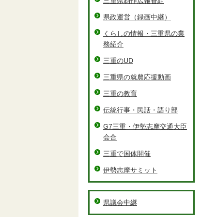
三重県制作広報番組
県政運営（録画中継）
くらしの情報・三重県の業
務紹介
三重のUD
三重県の就農応援動画
三重の教育
伝統行事・民話・語り部
G7三重・伊勢志摩交通大臣
会合
三重で国体開催
伊勢志摩サミット
県議会中継