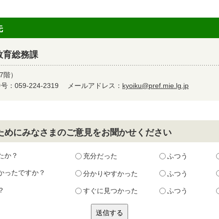
先
教育総務課
7階）
：059-224-2319
メールアドレス：
kyoiku@pref.mie.lg.jp
ためにみなさまのご意見をお聞かせください
たか？
充分だった
ふつう
かったですか？
分かりやすかった
ふつう
？
すぐに見つかった
ふつう