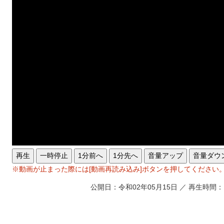
再生
一時停止
1分前へ
1分先へ
音量アップ
音量ダウ
※動画が止まった際には[動画再読み込み]ボタンを押してください
公開日：令和02年05月15日 ／ 再生時間：