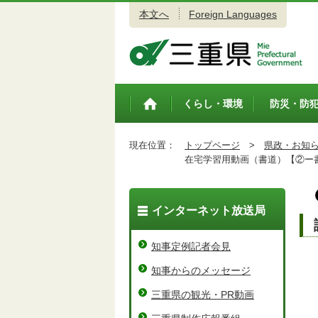
本文へ
Foreign Languages
三重県公式ウェブサイト
くらし・環境
防災・防
トップペ
ージ
現在位置：
トップページ
>
県政・お知
在宅学習用動画（書道）【②ー
インターネット放送局
知事定例記者会見
知事からのメッセージ
三重県の観光・PR動画