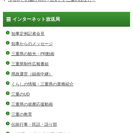
インターネット放送局
知事定例記者会見
知事からのメッセージ
三重県の観光・PR動画
三重県制作広報番組
県政運営（録画中継）
くらしの情報・三重県の業務紹介
三重のUD
三重県の就農応援動画
三重の教育
伝統行事・民話・語り部