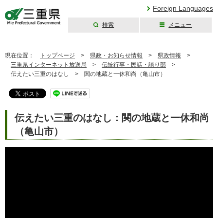
Foreign Languages
検索
メニュー
三重県公式ウェブ
サイト
現在位置：
トップページ
>
県政・お知らせ情報
>
県政情報
>
三重県インターネット放送局
>
伝統行事・民話・語り部
>
伝えたい三重のはなし >
関の地蔵と一休和尚（亀山市）
伝えたい三重のはなし：関の地蔵と一休和尚
（亀山市）