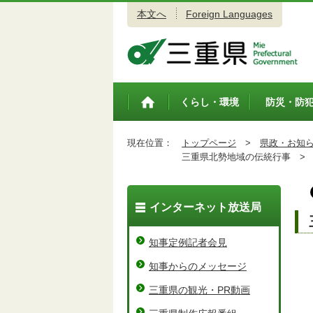
本文へ
Foreign Languages
三重県公式ウェブサイト
くらし・環境
防災・防
トップペ
ージ
現在位置：
トップページ
>
県政・お知
三重県北勢地域の伝統行事 >
インターネット放送局
知事定例記者会見
知事からのメッセージ
三重県の観光・PR動画