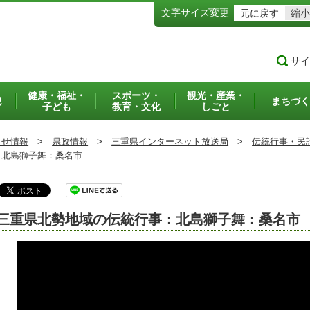
文字サイズ変更
元に戻す
縮小
サイ
健康・福祉・
スポーツ・
観光・産業・
犯
まちづく
子ども
教育・文化
しごと
らせ情報
>
県政情報
>
三重県インターネット放送局
>
伝統行事・民
北島獅子舞：桑名市
三重県北勢地域の伝統行事：北島獅子舞：桑名市