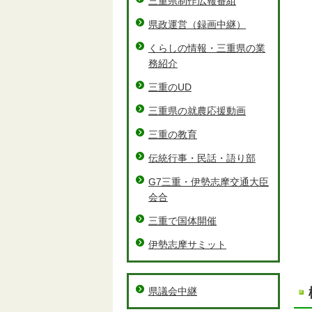
三重県制作広報番組
県政運営（録画中継）
くらしの情報・三重県の業
務紹介
三重のUD
三重県の就農応援動画
三重の教育
伝統行事・民話・語り部
G7三重・伊勢志摩交通大臣
会合
三重で国体開催
伊勢志摩サミット
県議会中継