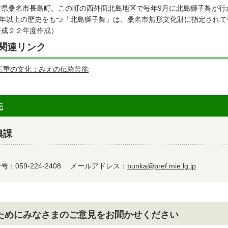
重県桑名市長島町。この町の西外面北島地区で毎年9月に北島獅子舞が行
00年以上の歴史をもつ「北島獅子舞」は、桑名市無形文化財に指定されて
平成２２年度作成）
関連リンク
三重の文化：みえの伝統芸能
先
興課
：059-224-2408
メールアドレス：
bunka@pref.mie.lg.jp
ためにみなさまのご意見をお聞かせください