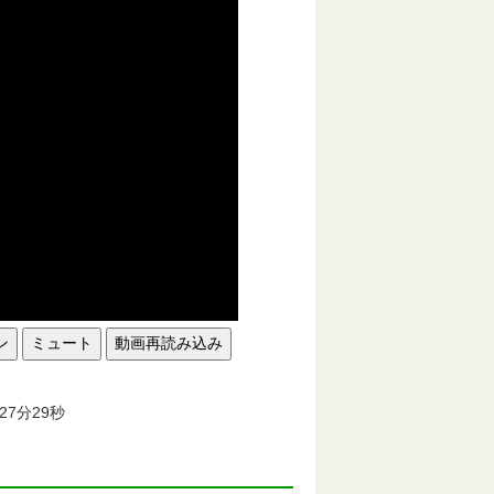
ン
ミュート
動画再読み込み
。
27分29秒