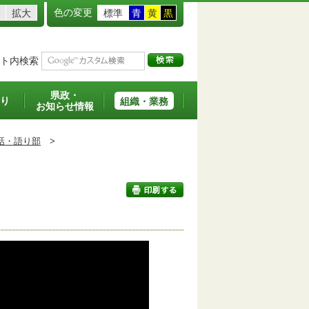
色の変更
拡大
標準
青
黄
黒
ト内検索
県政・
り
組織・業務
お知らせ情報
話・語り部
>
印刷する