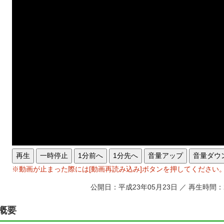
再生
一時停止
1分前へ
1分先へ
音量アップ
音量ダウ
※動画が止まった際には[動画再読み込み]ボタンを押してください
公開日：平成23年05月23日 ／ 再生時間：
概要