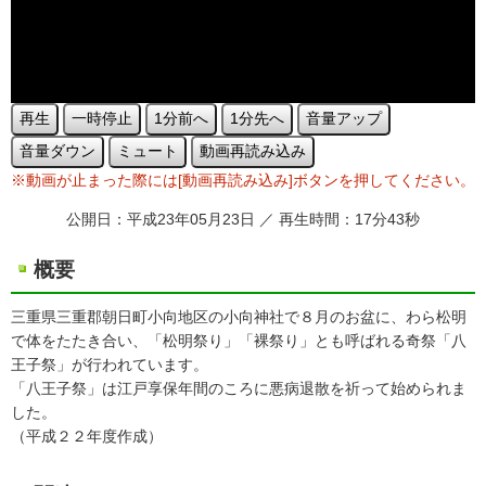
再生
一時停止
1分前へ
1分先へ
音量アップ
音量ダウン
ミュート
動画再読み込み
※動画が止まった際には[動画再読み込み]ボタンを押してください。
公開日：平成23年05月23日 ／ 再生時間：17分43秒
概要
三重県三重郡朝日町小向地区の小向神社で８月のお盆に、わら松明
で体をたたき合い、「松明祭り」「裸祭り」とも呼ばれる奇祭「八
王子祭」が行われています。
「八王子祭」は江戸享保年間のころに悪病退散を祈って始められま
した。
（平成２２年度作成）