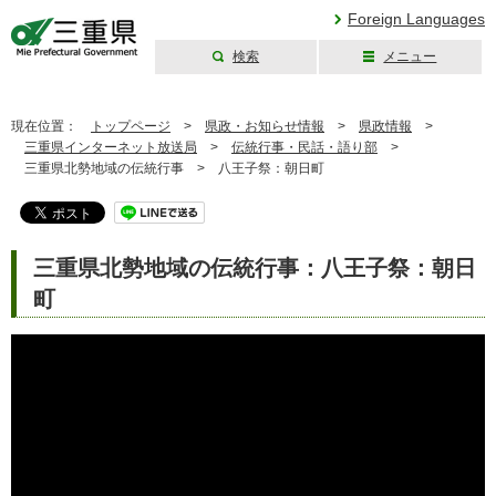
Foreign Languages
検索
メニュー
三重県公式ウェブ
サイト
現在位置：
トップページ
>
県政・お知らせ情報
>
県政情報
>
三重県インターネット放送局
>
伝統行事・民話・語り部
>
三重県北勢地域の伝統行事 >
八王子祭：朝日町
三重県北勢地域の伝統行事：八王子祭：朝日
町