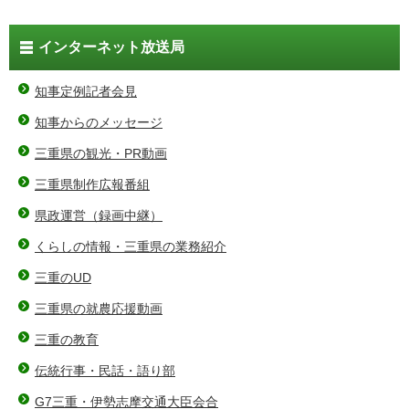
インターネット放送局
知事定例記者会見
知事からのメッセージ
三重県の観光・PR動画
三重県制作広報番組
県政運営（録画中継）
くらしの情報・三重県の業務紹介
三重のUD
三重県の就農応援動画
三重の教育
伝統行事・民話・語り部
G7三重・伊勢志摩交通大臣会合