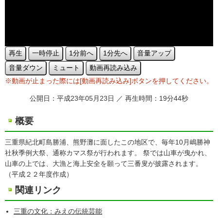
再生
一時停止
1分前へ
1分先へ
音量アップ
音量ダウン
ミュート
動画再読み込み
※動画が止まった際には[動画再読み込み]ボタンを押してください。
公開日：平成23年05月23日 ／ 再生時間：19分44秒
概要
三重県紀北町島勝浦、熊野灘に面したこの地区で、毎年10月嶋勝神
社秋季例大祭、通称カマス祭が行われます。 祭では山車が曳かれ、
山車の上では、大漁と海上安全を願って三番叟が披露されます。
（平成２２年度作成）
関連リンク
三重の文化：みえの伝統芸能