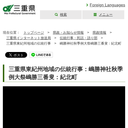
Foreign Languages
検索
メニュー
三重県公式ウェブ
サイト
現在位置：
トップページ
>
県政・お知らせ情報
>
県政情報
>
三重県インターネット放送局
>
伝統行事・民話・語り部
>
三重県東紀州地域の伝統行事 >
嶋勝神社秋季例大祭嶋勝三番叟：紀北町
三重県東紀州地域の伝統行事：嶋勝神社秋季
例大祭嶋勝三番叟：紀北町