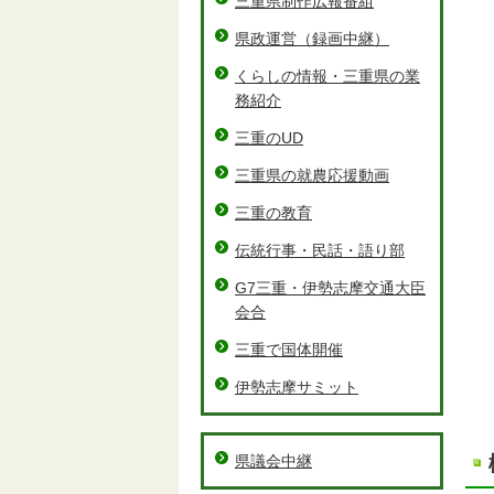
三重県制作広報番組
県政運営（録画中継）
くらしの情報・三重県の業
務紹介
三重のUD
三重県の就農応援動画
三重の教育
伝統行事・民話・語り部
G7三重・伊勢志摩交通大臣
会合
三重で国体開催
伊勢志摩サミット
県議会中継