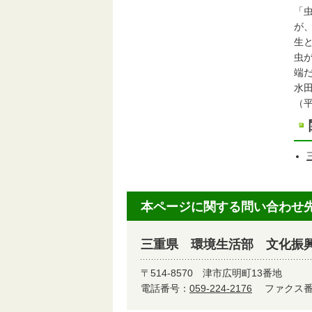
「
が
生
虫
端
水
（
本ページに関する問い合わせ
三重県 環境生活部 文化振
〒514-8570
津市広明町13番地
電話番号：
059-224-2176
ファクス番号