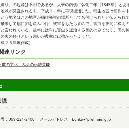
虫送り」の起源は不明であるが、太鼓の内側に弘化二年（1845年）と
、地域が見直される中、平成２１年に再現復活した。稲生地区は稲作を
という地名はこの地区が稲作発祥の場所として名付けられたと伝えられ
が飛来して稲に卵を産みつけ、被害をもたらすので、害虫を夜間に松明
だと言われている。後年には単に害虫を退治する目的のみでなく、田の
田の火の祭りという願いが農家には強かったようだ。
平成２３年度作成）
関連リンク
三重の文化：みえの伝統芸能
先
興課
：059-224-2408
メールアドレス：
bunka@pref.mie.lg.jp