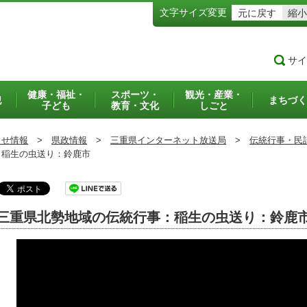
文字サイズ変更
元に戻す
縮小
サイ
健康・福祉・
スポーツ・
観光・産業・
犯
まちづく
子ども
教育・文化
しごと
らせ情報
>
県政情報
>
三重県インターネット放送局
>
伝統行事・民
稲生の虫送り：鈴鹿市
三重県北勢地域の伝統行事：稲生の虫送り：鈴鹿