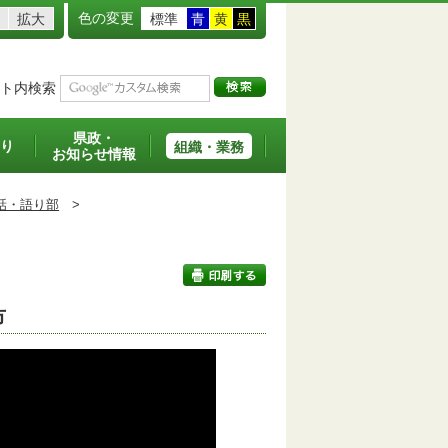
色の変更
拡大
標準
青
黄
黒
ト内検索
県政・
り
組織・業務
お知らせ情報
話・語り部
>
市
印刷する