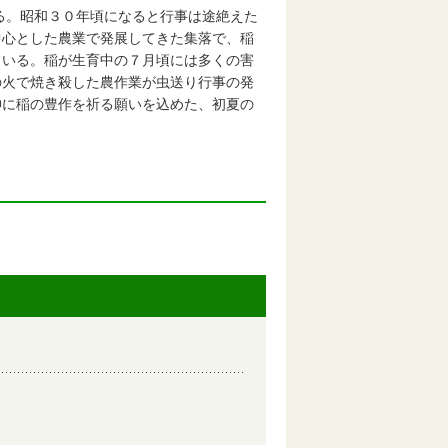
ある。昭和３０年頃になると行事は途絶えた
中心とした農業で発展してきた集落で、稲
ている。稲が生育中の７月頃には多くの害
の火で焼き殺した農作業が虫送り行事の発
神に稲の豊作を祈る願いを込めた、初夏の