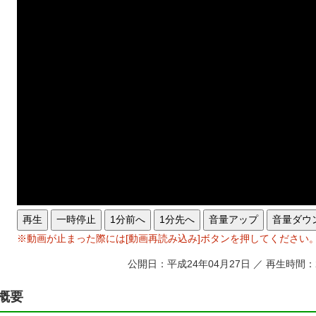
再生
一時停止
1分前へ
1分先へ
音量アップ
音量ダウ
※動画が止まった際には[動画再読み込み]ボタンを押してください
公開日：平成24年04月27日 ／ 再生時間：
概要