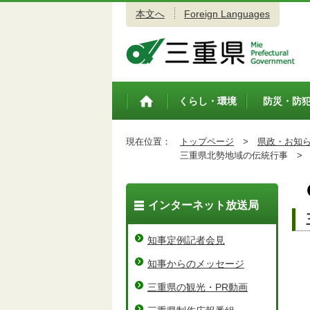
本文へ
Foreign Languages
三重県公式ウェブサイト
くらし・環境
防災・防
トップペ
ージ
現在位置：
トップページ
>
県政・お知
三重県北勢地域の伝統行事 >
インターネット放送局
知事定例記者会見
知事からのメッセージ
三重県の観光・PR動画