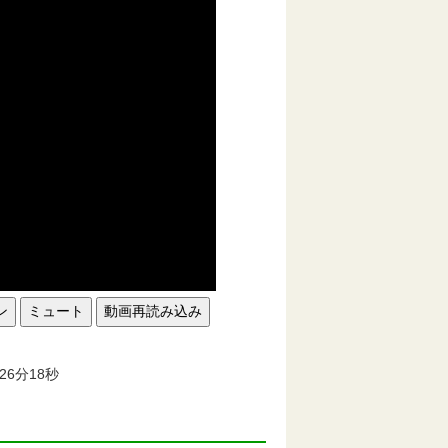
ン
ミュート
動画再読み込み
。
26分18秒