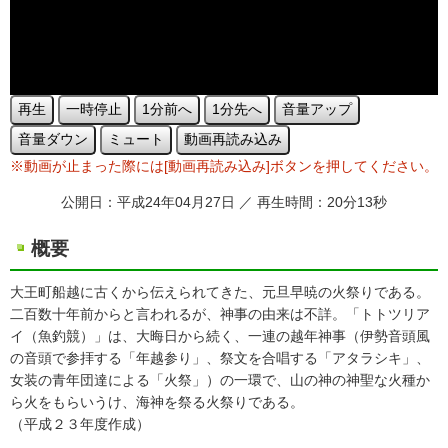
再生
一時停止
1分前へ
1分先へ
音量アップ
音量ダウン
ミュート
動画再読み込み
※動画が止まった際には[動画再読み込み]ボタンを押してください。
公開日：平成24年04月27日 ／ 再生時間：20分13秒
概要
大王町船越に古くから伝えられてきた、元旦早暁の火祭りである。
二百数十年前からと言われるが、神事の由来は不詳。「トトツリア
イ（魚釣競）」は、大晦日から続く、一連の越年神事（伊勢音頭風
の音頭で参拝する「年越参り」、祭文を合唱する「アタラシキ」、
女装の青年団達による「火祭」）の一環で、山の神の神聖な火種か
ら火をもらいうけ、海神を祭る火祭りである。
（平成２３年度作成）