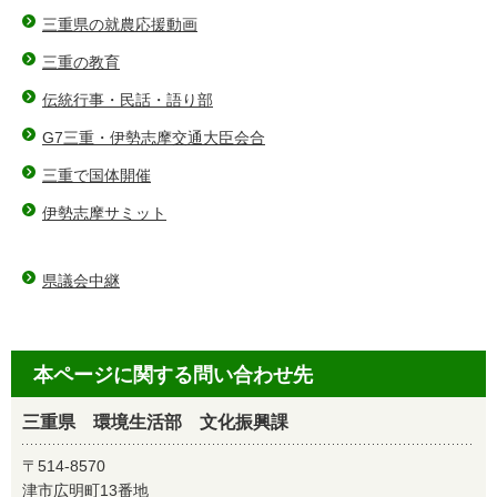
三重県の就農応援動画
三重の教育
伝統行事・民話・語り部
G7三重・伊勢志摩交通大臣会合
三重で国体開催
伊勢志摩サミット
県議会中継
本ページに関する問い合わせ先
三重県 環境生活部 文化振興課
〒514-8570
津市広明町13番地