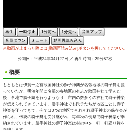
再生
一時停止
1分前へ
1分先へ
音量アップ
音量ダウン
ミュート
動画再読み込み
※動画が止まった際には[動画再読み込み]ボタンを押してください。
公開日：平成24年04月27日 ／ 再生時間：29分57秒
概要
もともとは伊賀一之宮敢国神社の獅子神楽が名張地域の獅子舞を担
っていたが、明治年間に名張の各地区の有志が敢国神社で学んだ
後、各地で獅子舞を行うようなり、市内の数多くの神社で獅子神楽
が伝えられてきています。勝手神社でも氏子たちが地区ごとに獅子
神楽を守ってきて、今では3つの地区でそれぞれ獅子神楽の保存会が
作られ、伝統の獅子舞を受け継がれ、毎年秋の例祭で獅子神楽が奉
納されています。勝手神社の獅子神楽は村の中を一軒一軒廻り舞を
奉納します。