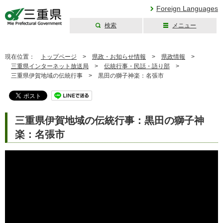
Foreign Languages
検索
メニュー
三重県公式ウェブ
サイト
現在位置：
トップページ
>
県政・お知らせ情報
>
県政情報
>
三重県インターネット放送局
>
伝統行事・民話・語り部
>
三重県伊賀地域の伝統行事 >
黒田の獅子神楽：名張市
三重県伊賀地域の伝統行事：黒田の獅子神
楽：名張市