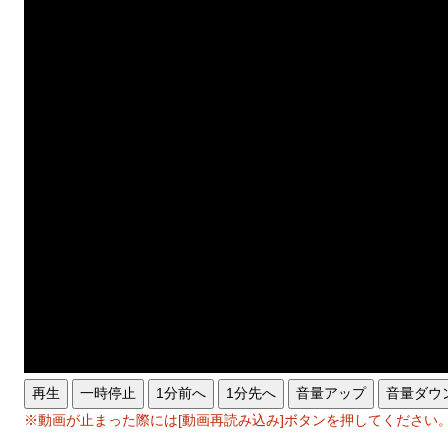
再生
一時停止
1分前へ
1分先へ
音量アップ
音量ダウ
※動画が止まった際には[動画再読み込み]ボタンを押してください