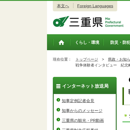
本文へ
Foreign Languages
三重県公式ウェブサイト
くらし・環境
防災・防
トップペ
ージ
現在位置：
トップページ
>
県政・お知
戦争体験者インタビュー 紀北町
インターネット放送局
知事定例記者会見
知事からのメッセージ
三重県の観光・PR動画