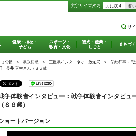
文字サイズ変更
元に戻す
縮小
サイ
健康・福祉・
スポーツ・
観光・産業・
犯
まちづく
子ども
教育・文化
しごと
らせ情報
>
県政情報
>
三重県インターネット放送局
>
伝統行事・民
 長井 芳幸さん（８６歳）
戦争体験者インタビュー：戦争体験者インタビュー
（８６歳）
ショートバージョン