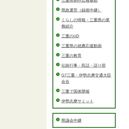
三重県制作広報番組
県政運営（録画中継）
くらしの情報・三重県の業
務紹介
三重のUD
三重県の就農応援動画
三重の教育
伝統行事・民話・語り部
G7三重・伊勢志摩交通大臣
会合
三重で国体開催
伊勢志摩サミット
県議会中継