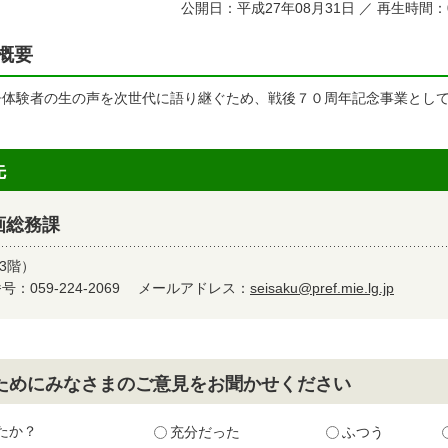
公開日：平成27年08月31日 ／ 再生時間：
概要
争体験者の生の声を次世代に語り継ぐため、戦後７０周年記念事業とし
先
画総務課
3階）
：059-224-2069
メールアドレス：
seisaku@pref.mie.lg.jp
ためにみなさまのご意見をお聞かせください
たか？
充分だった
ふつう