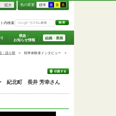
色の変更
拡大
標準
青
黄
黒
ト内検索
県政・
り
組織・業務
お知らせ情報
話・語り部
>
戦争体験者インタビュー >
 紀北町 長井 芳幸さん
印刷する