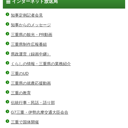
インターネット放送局
知事定例記者会見
知事からのメッセージ
三重県の観光・PR動画
三重県制作広報番組
県政運営（録画中継）
くらしの情報・三重県の業務紹介
三重のUD
三重県の就農応援動画
三重の教育
伝統行事・民話・語り部
G7三重・伊勢志摩交通大臣会合
三重で国体開催