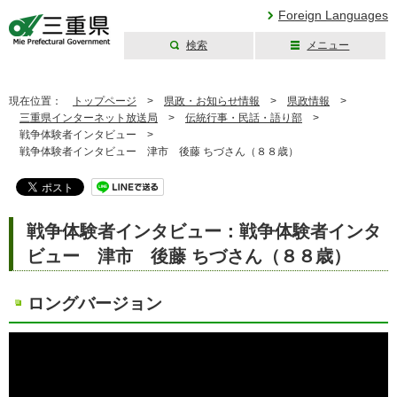
Foreign Languages
検索
メニュー
三重県公式ウェブ
サイト
現在位置：
トップページ
>
県政・お知らせ情報
>
県政情報
>
三重県インターネット放送局
>
伝統行事・民話・語り部
>
戦争体験者インタビュー >
戦争体験者インタビュー 津市 後藤 ちづさん（８８歳）
戦争体験者インタビュー：戦争体験者インタ
ビュー 津市 後藤 ちづさん（８８歳）
ロングバージョン