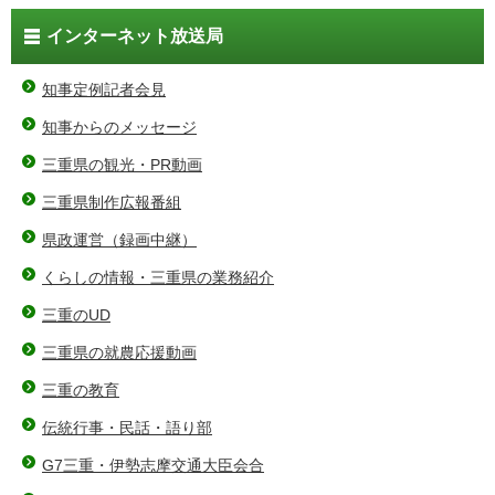
インターネット放送局
知事定例記者会見
知事からのメッセージ
三重県の観光・PR動画
三重県制作広報番組
県政運営（録画中継）
くらしの情報・三重県の業務紹介
三重のUD
三重県の就農応援動画
三重の教育
伝統行事・民話・語り部
G7三重・伊勢志摩交通大臣会合