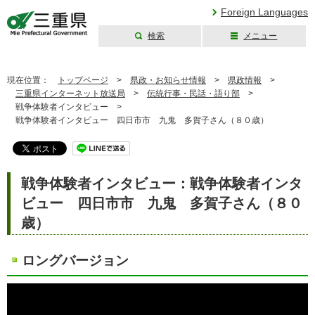
Foreign Languages
検索
メニュー
三重県公式ウェブ
サイト
現在位置：
トップページ
>
県政・お知らせ情報
>
県政情報
>
三重県インターネット放送局
>
伝統行事・民話・語り部
>
戦争体験者インタビュー >
戦争体験者インタビュー 四日市市 九鬼 多賀子さん（８０歳）
戦争体験者インタビュー：戦争体験者インタ
ビュー 四日市市 九鬼 多賀子さん（８０
歳）
ロングバージョン