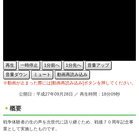
再生
一時停止
1分前へ
1分先へ
音量アップ
音量ダウン
ミュート
動画再読み込み
※動画が止まった際には[動画再読み込み]ボタンを押してください。
公開日：平成27年09月28日 ／ 再生時間：18分09秒
概要
戦争体験者の生の声を次世代に語り継ぐため、戦後７０周年記念事
業として実施したものです。