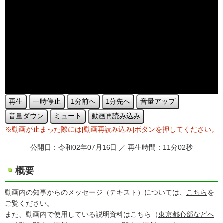
再生
一時停止
1分前へ
1分先へ
音量アップ
音量ダウン
ミュート
動画再読み込み
※動画が止まった際には[動画再読み込み]ボタンを押してください。
公開日：令和02年07月16日 ／ 再生時間：11分02秒
概要
動画内の知事からのメッセージ（テキスト）については、
こちら
を
ご覧ください。
また、動画内で使用している説明資料はこちら（
東京都心部などへ