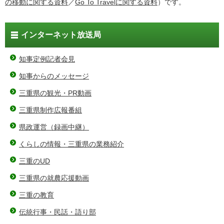
の移動に関する資料
／
Go To Travelに関する資料
）です。
インターネット放送局
知事定例記者会見
知事からのメッセージ
三重県の観光・PR動画
三重県制作広報番組
県政運営（録画中継）
くらしの情報・三重県の業務紹介
三重のUD
三重県の就農応援動画
三重の教育
伝統行事・民話・語り部