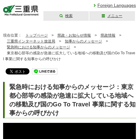
Foreign Languages
検索
メニュー
三重県公式ウェブ
サイト
現在位置：
トップページ
>
県政・お知らせ情報
>
県政情報
>
三重県インターネット放送局
>
知事からのメッセージ
>
緊急時における知事からのメッセージ
>
東京都心部等の感染が急速に拡大している地域への移動及び国のGo To Trave
l 事業に関する知事からの呼びかけ
緊急時における知事からのメッセージ：東京
都心部等の感染が急速に拡大している地域へ
の移動及び国のGo To Travel 事業に関する知
事からの呼びかけ