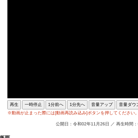
再生
一時停止
1分前へ
1分先へ
音量アップ
音量ダウ
※動画が止まった際には[動画再読み込み]ボタンを押してください
公開日：令和02年11月26日 ／ 再生時間：