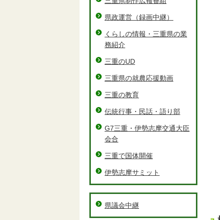
三重県制作広報番組
県政運営（録画中継）
くらしの情報・三重県の業
務紹介
三重のUD
三重県の就農応援動画
三重の教育
伝統行事・民話・語り部
G7三重・伊勢志摩交通大臣
会合
三重で国体開催
伊勢志摩サミット
県議会中継