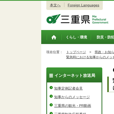
本文へ
Foreign Languages
三重県公式ウェブサイト
くらし・環境
防災・防
トップペ
ージ
現在位置：
トップページ
>
県政・お知
緊急時における知事からのメッ
インターネット放送局
知事定例記者会見
知事からのメッセージ
三重県の観光・PR動画