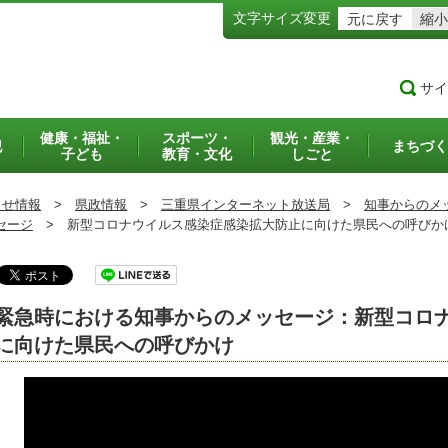
文字サイズ変更
元に戻す
縮小
サイ
健康・福祉・
スポーツ・
観光・産業・
犯
まちづく
子ども
教育・文化
しごと
らせ情報
>
県政情報
>
三重県インターネット放送局
>
知事からのメ
セージ
>
新型コロナウイルス感染症感染拡大防止に向けた県民への呼びか
緊急時における知事からのメッセージ：新型コロ
に向けた県民への呼びかけ