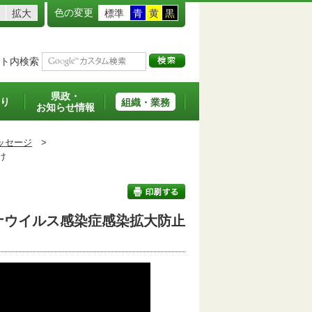
色の変更
拡大
標準
青
黄
黒
ト内検索
県政・
り
組織・業務
お知らせ情報
ッセージ
>
け
ナウイルス感染症感染拡大防止
印刷する