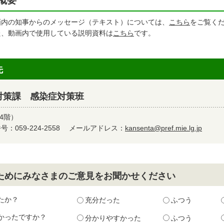
概要
画内の知事からのメッセージ（テキスト）については、
こちら
をご覧く
た、動画内で使用している説明資料は
こちら
です。
先
対策課 感染症対策班
4階）
：059-224-2558
メールアドレス：
kansenta@pref.mie.lg.jp
ためにみなさまのご意見をお聞かせください
たか？
充分だった
ふつう
かったですか？
分かりやすかった
ふつう