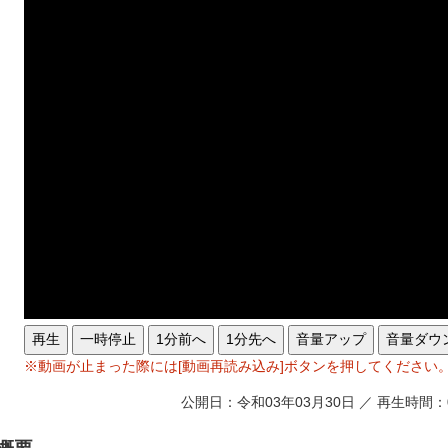
再生
一時停止
1分前へ
1分先へ
音量アップ
音量ダウ
※動画が止まった際には[動画再読み込み]ボタンを押してください
公開日：令和03年03月30日 ／ 再生時間：