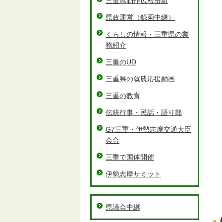
三重県制作広報番組
県政運営（録画中継）
くらしの情報・三重県の業
務紹介
三重のUD
三重県の就農応援動画
三重の教育
伝統行事・民話・語り部
G7三重・伊勢志摩交通大臣
会合
三重で国体開催
伊勢志摩サミット
県議会中継