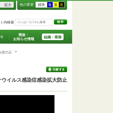
色の変更
拡大
標準
青
黄
黒
ト内検索
県政・
り
組織・業務
お知らせ情報
ッセージ
>
ナウイルス感染症感染拡大防止
印刷する