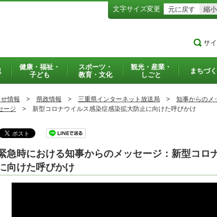
文字サイズ変更
元に戻す
縮小
サイ
健康・福祉・
スポーツ・
観光・産業・
犯
まちづく
子ども
教育・文化
しごと
らせ情報
>
県政情報
>
三重県インターネット放送局
>
知事からのメ
セージ
>
新型コロナウイルス感染症感染拡大防止に向けた呼びかけ
緊急時における知事からのメッセージ：新型コロ
に向けた呼びかけ