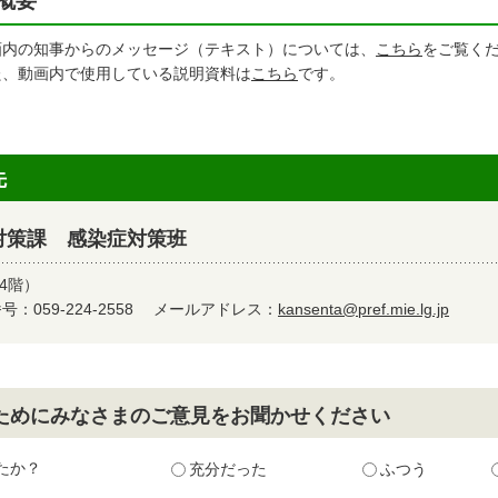
概要
画内の知事からのメッセージ（テキスト）については、
こちら
をご覧く
た、動画内で使用している説明資料は
こちら
です。
先
対策課 感染症対策班
4階）
：059-224-2558
メールアドレス：
kansenta@pref.mie.lg.jp
ためにみなさまのご意見をお聞かせください
たか？
充分だった
ふつう