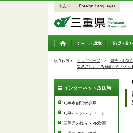
本文へ
Foreign Languages
三重県公式ウェブサイト
くらし・環境
防災・防
トップペ
ージ
現在位置：
トップページ
>
県政・お知
緊急時における知事からのメッ
インターネット放送局
知事定例記者会見
知事からのメッセージ
三重県の観光・PR動画