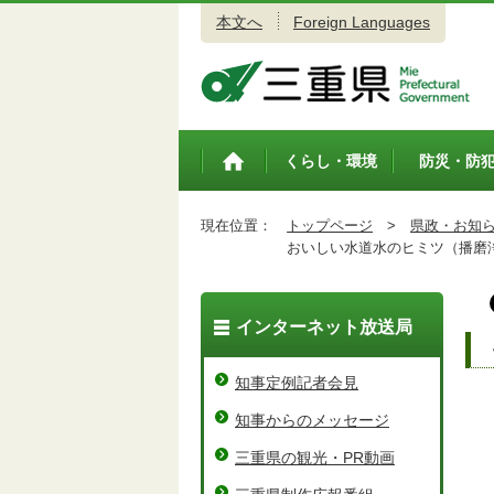
本文へ
Foreign Languages
三重県公式ウェブサイト
くらし・環境
防災・防
トップペ
ージ
現在位置：
トップページ
>
県政・お知
おいしい水道水のヒミツ（播磨
インターネット放送局
知事定例記者会見
知事からのメッセージ
三重県の観光・PR動画