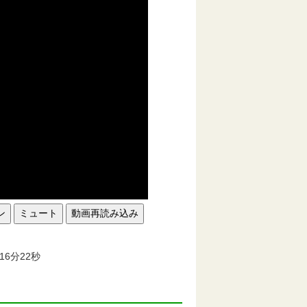
ン
ミュート
動画再読み込み
。
16分22秒