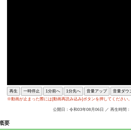
再生
一時停止
1分前へ
1分先へ
音量アップ
音量ダウ
※動画が止まった際には[動画再読み込み]ボタンを押してください
公開日：令和03年08月06日 ／ 再生時間：
概要