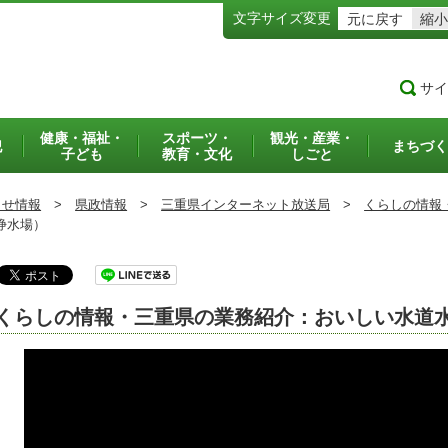
文字サイズ変更
元に戻す
縮小
サイ
健康・福祉・
スポーツ・
観光・産業・
犯
まちづく
子ども
教育・文化
しごと
らせ情報
>
県政情報
>
三重県インターネット放送局
>
くらしの情報
浄水場）
くらしの情報・三重県の業務紹介：おいしい水道