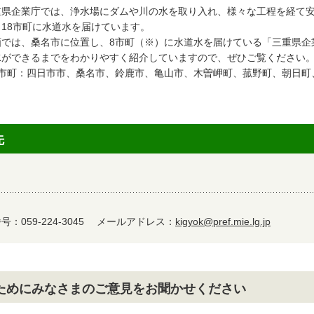
重県企業庁では、浄水場にダムや川の水を取り入れ、様々な工程を経て安
、18市町に水道水を届けています。
画では、桑名市に位置し、8市町（※）に水道水を届けている「三重県企
水ができるまでをわかりやすく紹介していますので、ぜひご覧ください
8市町：四日市市、桑名市、鈴鹿市、亀山市、木曽岬町、菰野町、朝日町
先
：059-224-3045
メールアドレス：
kigyok@pref.mie.lg.jp
ためにみなさまのご意見をお聞かせください