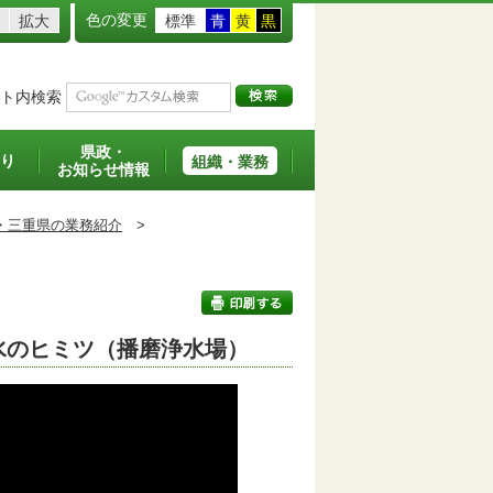
色の変更
拡大
標準
青
黄
黒
ト内検索
県政・
り
組織・業務
お知らせ情報
・三重県の業務紹介
>
水のヒミツ（播磨浄水場）
印刷する