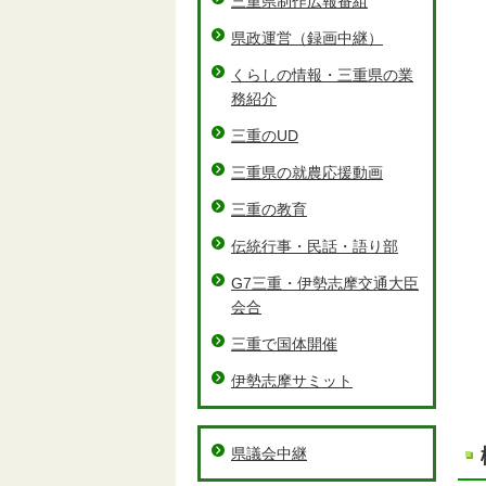
三重県制作広報番組
県政運営（録画中継）
くらしの情報・三重県の業
務紹介
三重のUD
三重県の就農応援動画
三重の教育
伝統行事・民話・語り部
G7三重・伊勢志摩交通大臣
会合
三重で国体開催
伊勢志摩サミット
県議会中継