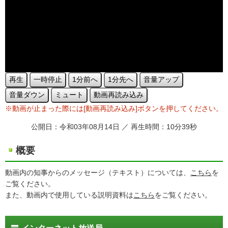
再生
一時停止
1分前へ
1分先へ
音量アップ
音量ダウン
ミュート
動画再読み込み
※動画が止まった際には[動画再読み込み]ボタンを押してください。
公開日：令和03年08月14日 ／ 再生時間：10分39秒
概要
動画内の知事からのメッセージ（テキスト）については、
こちら
を
ご覧ください。
また、動画内で使用している説明資料は
こちら
をご覧ください。