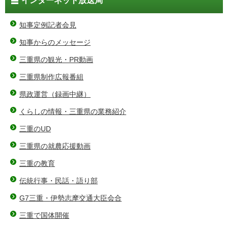
インターネット放送局
知事定例記者会見
知事からのメッセージ
三重県の観光・PR動画
三重県制作広報番組
県政運営（録画中継）
くらしの情報・三重県の業務紹介
三重のUD
三重県の就農応援動画
三重の教育
伝統行事・民話・語り部
G7三重・伊勢志摩交通大臣会合
三重で国体開催