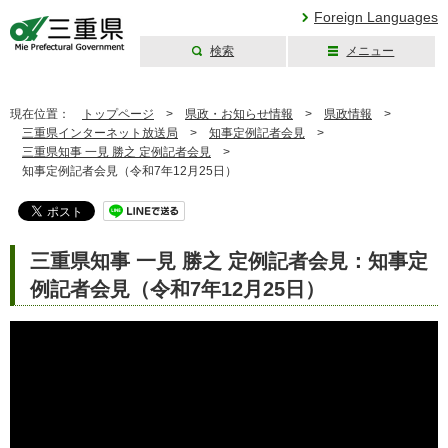
Foreign Languages
検索
メニュー
三重県公式ウェブ
サイト
現在位置：
トップページ
>
県政・お知らせ情報
>
県政情報
>
三重県インターネット放送局
>
知事定例記者会見
>
三重県知事 一見 勝之 定例記者会見
>
知事定例記者会見（令和7年12月25日）
三重県知事 一見 勝之 定例記者会見：知事定
例記者会見（令和7年12月25日）