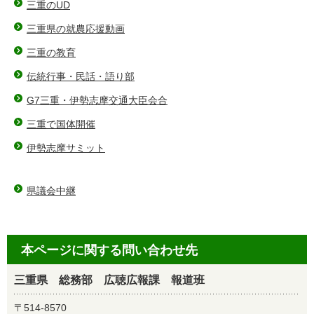
三重のUD
三重県の就農応援動画
三重の教育
伝統行事・民話・語り部
G7三重・伊勢志摩交通大臣会合
三重で国体開催
伊勢志摩サミット
県議会中継
本ページに関する問い合わせ先
三重県 総務部 広聴広報課 報道班
〒514-8570