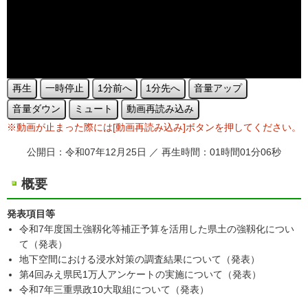
再生
一時停止
1分前へ
1分先へ
音量アップ
音量ダウン
ミュート
動画再読み込み
※動画が止まった際には[動画再読み込み]ボタンを押してください。
公開日：令和07年12月25日 ／ 再生時間：01時間01分06秒
概要
発表項目等
令和7年度国土強靱化等補正予算を活用した県土の強靱化につい
て（発表）
地下空間における浸水対策の調査結果について（発表）
第4回みえ県民1万人アンケートの実施について（発表）
令和7年三重県政10大取組について（発表）