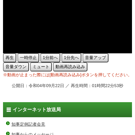
再生
一時停止
1分前へ
1分先へ
音量アップ
音量ダウン
ミュート
動画再読み込み
※動画が止まった際には[動画再読み込み]ボタンを押してください。
公開日：令和04年09月22日 ／ 再生時間：01時間22分53秒
インターネット放送局
知事定例記者会見
知事からのメッセージ