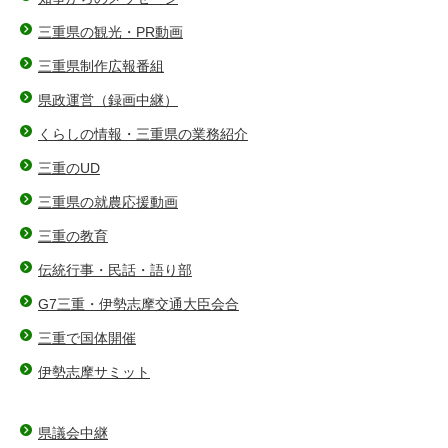
三重県の観光・PR動画
三重県制作広報番組
県政運営（録画中継）
くらしの情報・三重県の業務紹介
三重のUD
三重県の就農応援動画
三重の教育
伝統行事・民話・語り部
G7三重・伊勢志摩交通大臣会合
三重で国体開催
伊勢志摩サミット
県議会中継