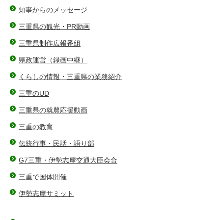
知事からのメッセージ
三重県の観光・PR動画
三重県制作広報番組
県政運営（録画中継）
くらしの情報・三重県の業務紹介
三重のUD
三重県の就農応援動画
三重の教育
伝統行事・民話・語り部
G7三重・伊勢志摩交通大臣会合
三重で国体開催
伊勢志摩サミット