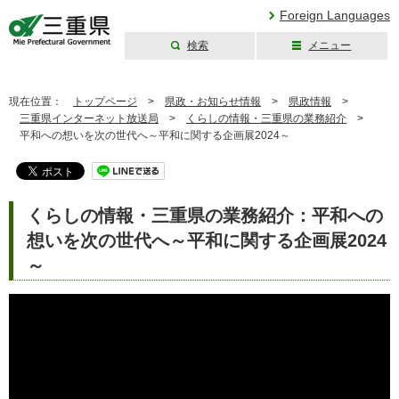
Foreign Languages
検索
メニュー
三重県公式ウェブ
サイト
現在位置：
トップページ
>
県政・お知らせ情報
>
県政情報
>
三重県インターネット放送局
>
くらしの情報・三重県の業務紹介
>
平和への想いを次の世代へ～平和に関する企画展2024～
くらしの情報・三重県の業務紹介：平和への
想いを次の世代へ～平和に関する企画展2024
～