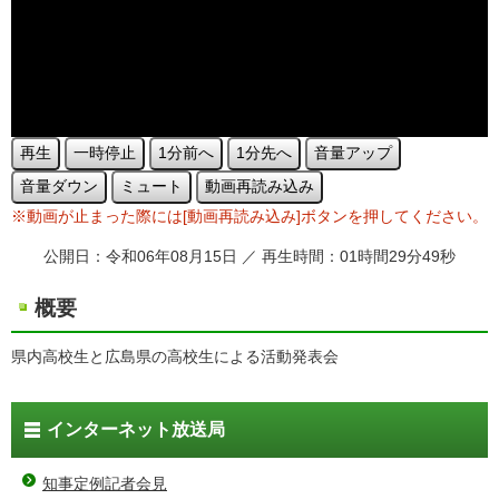
再生
一時停止
1分前へ
1分先へ
音量アップ
音量ダウン
ミュート
動画再読み込み
※動画が止まった際には[動画再読み込み]ボタンを押してください。
公開日：令和06年08月15日 ／ 再生時間：01時間29分49秒
概要
県内高校生と広島県の高校生による活動発表会
インターネット放送局
知事定例記者会見