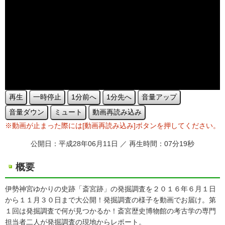
再生
一時停止
1分前へ
1分先へ
音量アップ
音量ダウン
ミュート
動画再読み込み
※動画が止まった際には[動画再読み込み]ボタンを押してください。
公開日：平成28年06月11日 ／ 再生時間：07分19秒
概要
伊勢神宮ゆかりの史跡「斎宮跡」の発掘調査を２０１６年６月１日
から１１月３０日まで大公開！発掘調査の様子を動画でお届け。第
１回は発掘調査で何が見つかるか！斎宮歴史博物館の考古学の専門
担当者二人が発掘調査の現地からレポート。