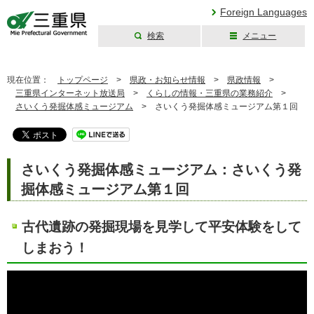
Foreign Languages
検索
メニュー
三重県公式ウェブ
サイト
現在位置：
トップページ
>
県政・お知らせ情報
>
県政情報
>
三重県インターネット放送局
>
くらしの情報・三重県の業務紹介
>
さいくう発掘体感ミュージアム
>
さいくう発掘体感ミュージアム第１回
さいくう発掘体感ミュージアム：さいくう発
掘体感ミュージアム第１回
古代遺跡の発掘現場を見学して平安体験をして
しまおう！