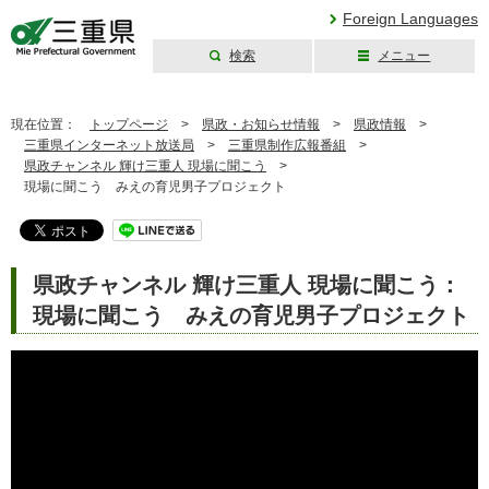
Foreign Languages
検索
メニュー
三重県公式ウェブ
サイト
現在位置：
トップページ
>
県政・お知らせ情報
>
県政情報
>
三重県インターネット放送局
>
三重県制作広報番組
>
県政チャンネル 輝け三重人 現場に聞こう
>
現場に聞こう みえの育児男子プロジェクト
県政チャンネル 輝け三重人 現場に聞こう：
現場に聞こう みえの育児男子プロジェクト