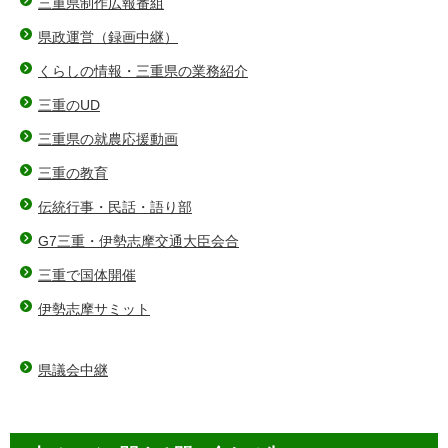
三重県制作広報番組
県政運営（録画中継）
くらしの情報・三重県の業務紹介
三重のUD
三重県の就農応援動画
三重の教育
伝統行事・民話・語り部
G7三重・伊勢志摩交通大臣会合
三重で国体開催
伊勢志摩サミット
県議会中継