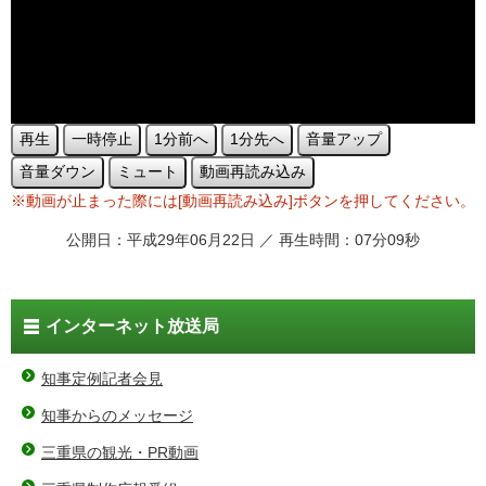
再生
一時停止
1分前へ
1分先へ
音量アップ
音量ダウン
ミュート
動画再読み込み
※動画が止まった際には[動画再読み込み]ボタンを押してください。
公開日：平成29年06月22日 ／ 再生時間：07分09秒
インターネット放送局
知事定例記者会見
知事からのメッセージ
三重県の観光・PR動画