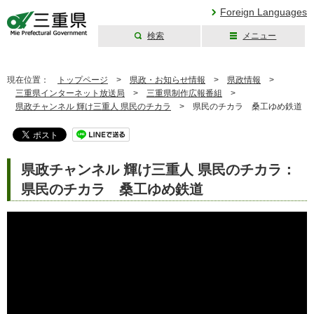
Foreign Languages
検索
メニュー
三重県公式ウェブ
サイト
現在位置：
トップページ
>
県政・お知らせ情報
>
県政情報
>
三重県インターネット放送局
>
三重県制作広報番組
>
県政チャンネル 輝け三重人 県民のチカラ
>
県民のチカラ 桑工ゆめ鉄道
県政チャンネル 輝け三重人 県民のチカラ：
県民のチカラ 桑工ゆめ鉄道