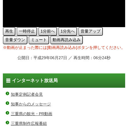
再生
一時停止
1分前へ
1分先へ
音量アップ
音量ダウン
ミュート
動画再読み込み
※動画が止まった際には[動画再読み込み]ボタンを押してください。
公開日：平成29年06月27日 ／ 再生時間：06分24秒
インターネット放送局
知事定例記者会見
知事からのメッセージ
三重県の観光・PR動画
三重県制作広報番組