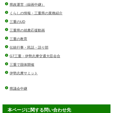
県政運営（録画中継）
くらしの情報・三重県の業務紹介
三重のUD
三重県の就農応援動画
三重の教育
伝統行事・民話・語り部
G7三重・伊勢志摩交通大臣会合
三重で国体開催
伊勢志摩サミット
県議会中継
本ページに関する問い合わせ先