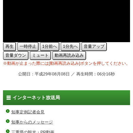
再生
一時停止
1分前へ
1分先へ
音量アップ
音量ダウン
ミュート
動画再読み込み
※動画が止まった際には[動画再読み込み]ボタンを押してください。
公開日：平成29年08月08日 ／ 再生時間：06分16秒
インターネット放送局
知事定例記者会見
知事からのメッセージ
三重県の観光・PR動画