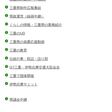
三重県制作広報番組
県政運営（録画中継）
くらしの情報・三重県の業務紹介
三重のUD
三重県の就農応援動画
三重の教育
伝統行事・民話・語り部
G7三重・伊勢志摩交通大臣会合
三重で国体開催
伊勢志摩サミット
県議会中継