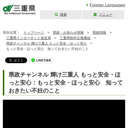
Foreign Languages
検索
メニュー
三重県公式ウェブ
サイト
現在位置：
トップページ
>
県政・お知らせ情報
>
県政情報
>
三重県インターネット放送局
>
三重県制作広報番組
>
県政チャンネル 輝け三重人 もっと安全・ほっと安心
>
もっと安全・ほっと安心 知っておきたい不妊のこと
県政チャンネル 輝け三重人 もっと安全・ほ
っと安心：もっと安全・ほっと安心 知って
おきたい不妊のこと