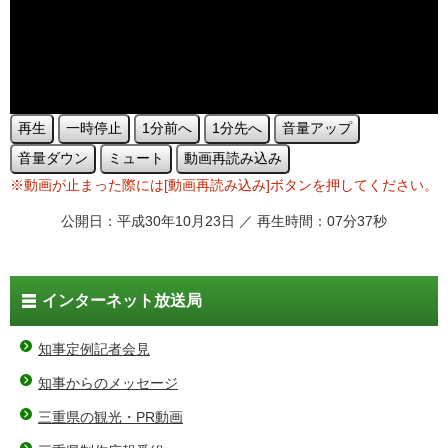
再生
一時停止
1分前へ
1分先へ
音量アップ
音量ダウン
ミュート
動画再読み込み
※動画が止まった際には[動画再読み込み]ボタンを押してください。
公開日：平成30年10月23日 ／ 再生時間：07分37秒
インターネット放送局
知事定例記者会見
知事からのメッセージ
三重県の観光・PR動画