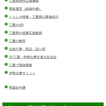
三重県制作広報番組
県政運営（録画中継）
くらしの情報・三重県の業務紹介
三重のUD
三重県の就農応援動画
三重の教育
伝統行事・民話・語り部
G7三重・伊勢志摩交通大臣会合
三重で国体開催
伊勢志摩サミット
県議会中継