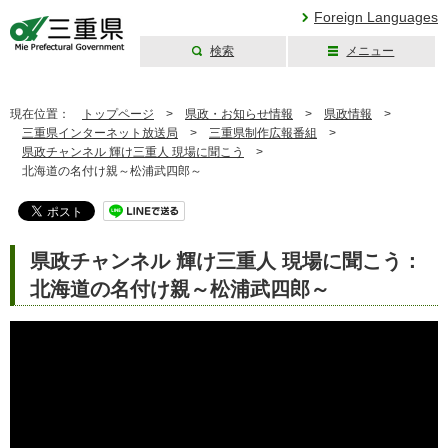
Foreign Languages
検索
メニュー
三重県公式ウェブ
サイト
現在位置：
トップページ
>
県政・お知らせ情報
>
県政情報
>
三重県インターネット放送局
>
三重県制作広報番組
>
県政チャンネル 輝け三重人 現場に聞こう
>
北海道の名付け親～松浦武四郎～
県政チャンネル 輝け三重人 現場に聞こう：
北海道の名付け親～松浦武四郎～