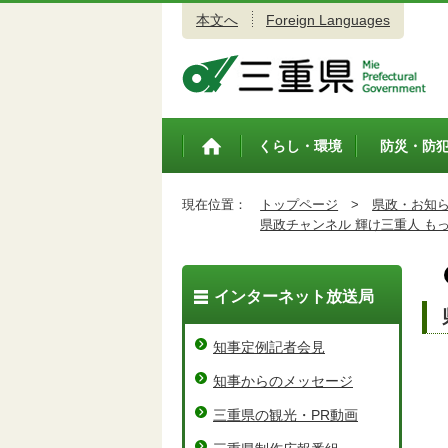
本文へ
Foreign Languages
三重県公式ウェブサイト
くらし・環境
防災・防
トップペ
ージ
現在位置：
トップページ
>
県政・お知
県政チャンネル 輝け三重人 も
インターネット放送局
知事定例記者会見
知事からのメッセージ
三重県の観光・PR動画