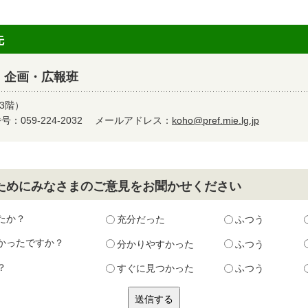
先
 企画・広報班
3階）
：059-224-2032
メールアドレス：
koho@pref.mie.lg.jp
ためにみなさまのご意見をお聞かせください
たか？
充分だった
ふつう
かったですか？
分かりやすかった
ふつう
？
すぐに見つかった
ふつう