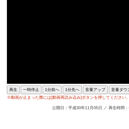
再生
一時停止
1分前へ
1分先へ
音量アップ
音量ダウ
※動画が止まった際には[動画再読み込み]ボタンを押してください
公開日：平成30年11月05日 ／ 再生時間：