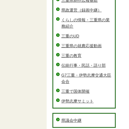
三重県制作広報番組
県政運営（録画中継）
くらしの情報・三重県の業
務紹介
三重のUD
三重県の就農応援動画
三重の教育
伝統行事・民話・語り部
G7三重・伊勢志摩交通大臣
会合
三重で国体開催
伊勢志摩サミット
県議会中継