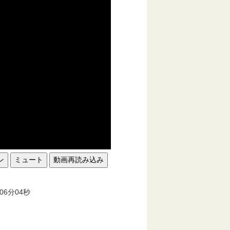
ン
ミュート
動画再読み込み
。
06分04秒