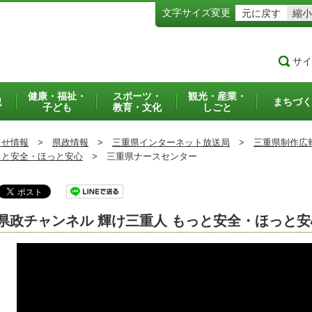
文字サイズ変更
元に戻す
縮小
サイ
健康・福祉・
スポーツ・
観光・産業・
犯
まちづく
子ども
教育・文化
しごと
らせ情報
>
県政情報
>
三重県インターネット放送局
>
三重県制作広
っと安全・ほっと安心
>
三重県ナースセンター
県政チャンネル 輝け三重人 もっと安全・ほっと