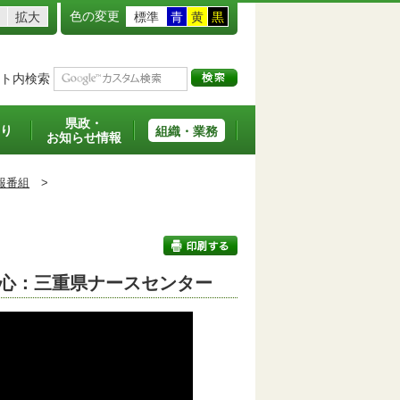
色の変更
拡大
標準
青
黄
黒
ト内検索
県政・
り
組織・業務
お知らせ情報
報番組
>
安心：三重県ナースセンター
印刷する