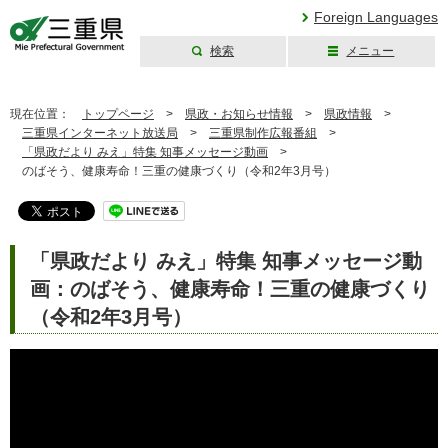
Foreign Languages
検索
メニュー
三重県公式ウェブ
サイト
現在位置：
トップページ
>
県政・お知らせ情報
>
県政情報
>
三重県インターネット放送局
>
三重県制作広報番組
>
「県政だより みえ」特集 知事メッセージ動画
>
のばそう、健康寿命！三重の健康づくり（令和2年3月号）
「県政だより みえ」特集 知事メッセージ動
画：のばそう、健康寿命！三重の健康づくり
（令和2年3月号）