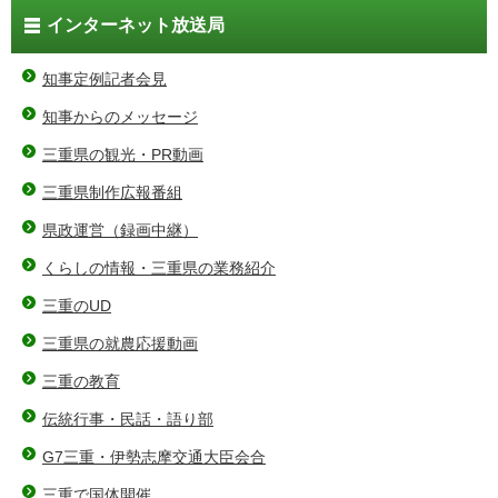
インターネット放送局
知事定例記者会見
知事からのメッセージ
三重県の観光・PR動画
三重県制作広報番組
県政運営（録画中継）
くらしの情報・三重県の業務紹介
三重のUD
三重県の就農応援動画
三重の教育
伝統行事・民話・語り部
G7三重・伊勢志摩交通大臣会合
三重で国体開催