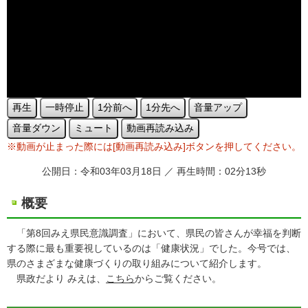
再生
一時停止
1分前へ
1分先へ
音量アップ
音量ダウン
ミュート
動画再読み込み
※動画が止まった際には[動画再読み込み]ボタンを押してください。
公開日：令和03年03月18日 ／ 再生時間：02分13秒
概要
「第8回みえ県民意識調査」において、県民の皆さんが幸福を判断
する際に最も重要視しているのは「健康状況」でした。今号では、
県のさまざまな健康づくりの取り組みについて紹介します。
県政だより みえは、
こちら
からご覧ください。