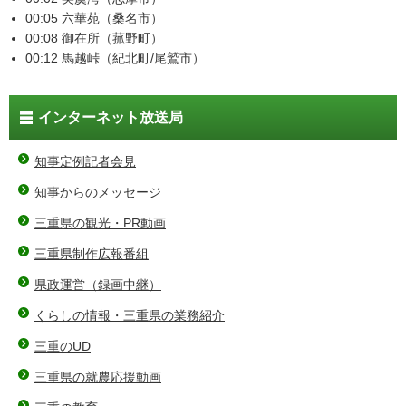
00:05 六華苑（桑名市）
00:08 御在所（菰野町）
00:12 馬越峠（紀北町/尾鷲市）
インターネット放送局
知事定例記者会見
知事からのメッセージ
三重県の観光・PR動画
三重県制作広報番組
県政運営（録画中継）
くらしの情報・三重県の業務紹介
三重のUD
三重県の就農応援動画