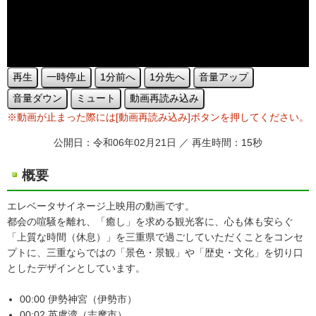
再生
一時停止
1分前へ
1分先へ
音量アップ
音量ダウン
ミュート
動画再読み込み
※動画が止まった際には[動画再読み込み]ボタンを押してください。
公開日：令和06年02月21日 ／ 再生時間：15秒
概要
エレベータサイネージ上映用の動画です。
都会の喧騒を離れ、「癒し」を求める観光客に、心も体も安らぐ
「上質な時間（休息）」を三重県で過ごしていただくことをコンセ
プトに、三重ならではの「景色・景観」や「歴史・文化」を切り口
としたデザインとしています。
00:00 伊勢神宮（伊勢市）
00:02 英虞湾（志摩市）