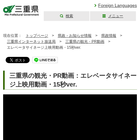
Foreign Languages
検索
メニュー
三重県公式ウェブ
サイト
現在位置：
トップページ
>
県政・お知らせ情報
>
県政情報
>
三重県インターネット放送局
>
三重県の観光・PR動画
>
エレベータサイネージ上映用動画・15秒ver.
三重県の観光・PR動画：エレベータサイネー
ジ上映用動画・15秒ver.