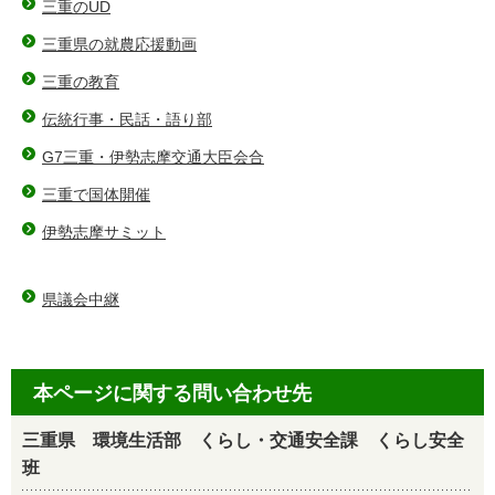
三重のUD
三重県の就農応援動画
三重の教育
伝統行事・民話・語り部
G7三重・伊勢志摩交通大臣会合
三重で国体開催
伊勢志摩サミット
県議会中継
本ページに関する問い合わせ先
三重県 環境生活部 くらし・交通安全課 くらし安全
班