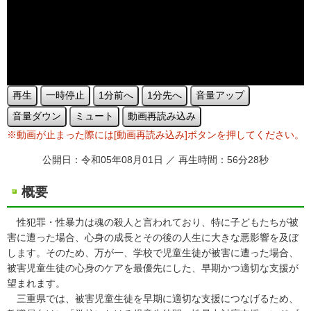
再生
一時停止
1分前へ
1分先へ
音量アップ
音量ダウン
ミュート
動画再読み込み
※動画が止まった際には[動画再読み込み]ボタンを押してください。
公開日：令和05年08月01日 ／ 再生時間：56分28秒
概要
性犯罪・性暴力は魂の殺人と言われており、特に子どもたちが被
害に遭った場合、心身の成長とその後の人生に大きな悪影響を及ぼ
します。そのため、万が一、学校で児童生徒が被害に遭った場合、
被害児童生徒の心身のケアを最優先にした、早期かつ適切な支援が
望まれます。
三重県では、被害児童生徒を早期に適切な支援につなげるため、