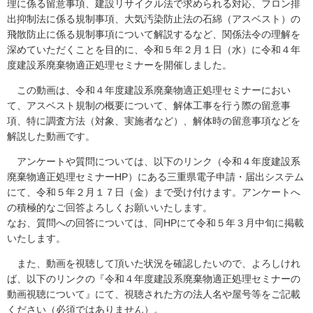
理に係る留意事項、建設リサイクル法で求められる対応、フロン排
出抑制法に係る規制事項、大気汚染防止法の石綿（アスベスト）の
飛散防止に係る規制事項について解説するなど、関係法令の理解を
深めていただくことを目的に、令和５年２月１日（水）に令和４年
度建設系廃棄物適正処理セミナーを開催しました。
この動画は、令和４年度建設系廃棄物適正処理セミナーにおい
て、アスベスト規制の概要について、解体工事を行う際の留意事
項、特に調査方法（対象、実施者など）、解体時の留意事項などを
解説した動画です。
アンケートや質問については、以下のリンク（令和４年度建設系
廃棄物適正処理セミナーHP）にある三重県電子申請・届出システム
にて、令和５年２月１７日（金）まで受け付けます。アンケートへ
の積極的なご回答よろしくお願いいたします。
なお、質問への回答については、同HPにて令和５年３月中旬に掲載
いたします。
また、動画を視聴して頂いた状況を確認したいので、よろしけれ
ば、以下のリンクの『令和４年度建設系廃棄物適正処理セミナーの
動画視聴について』にて、視聴された方の法人名や屋号等をご記載
ください（必須ではありません）。