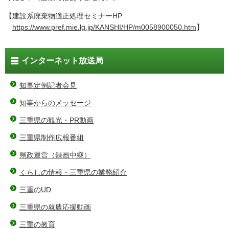
【建設系廃棄物適正処理セミナーHP
https://www.pref.mie.lg.jp/KANSHI/HP/m0058900050.htm
】
インターネット放送局
知事定例記者会見
知事からのメッセージ
三重県の観光・PR動画
三重県制作広報番組
県政運営（録画中継）
くらしの情報・三重県の業務紹介
三重のUD
三重県の就農応援動画
三重の教育