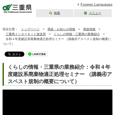
Foreign Languages
検索
メニュー
三重県公式ウェブ
サイト
現在位置：
トップページ
>
県政・お知らせ情報
>
県政情報
>
三重県インターネット放送局
>
くらしの情報・三重県の業務紹介
>
令和４年度建設系廃棄物適正処理セミナー （講義④アスベスト規制の概要に
ついて）
くらしの情報・三重県の業務紹介：令和４年
度建設系廃棄物適正処理セミナー （講義④ア
スベスト規制の概要について）