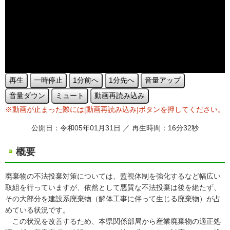
再生
一時停止
1分前へ
1分先へ
音量アップ
音量ダウン
ミュート
動画再読み込み
※動画が止まった際には[動画再読み込み]ボタンを押してください。
公開日：令和05年01月31日 ／ 再生時間：16分32秒
概要
廃棄物の不法投棄対策については、監視体制を強化するなど幅広い
取組を行っていますが、依然として悪質な不法投棄は後を絶たず、
その大部分を建設系廃棄物（解体工事に伴って生じる廃棄物）が占
めている状況です。
この状況を改善するため、本県関係部局から産業廃棄物の適正処