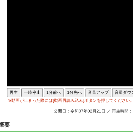
再生
一時停止
1分前へ
1分先へ
音量アップ
音量ダウ
※動画が止まった際には[動画再読み込み]ボタンを押してください
公開日：令和07年02月21日 ／ 再生時間：
概要