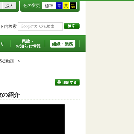
色の変更
拡大
標準
青
黄
黒
ト内検索
県政・
り
組織・業務
お知らせ情報
応援動画
>
攻の紹介
印刷する