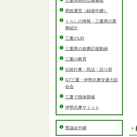
三重県制作広報番組
県政運営（録画中継）
くらしの情報・三重県の業
務紹介
三重のUD
三重県の就農応援動画
三重の教育
伝統行事・民話・語り部
G7三重・伊勢志摩交通大臣
会合
三重で国体開催
伊勢志摩サミット
県議会中継