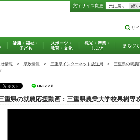
文字サイズ変更
元に戻す
縮小
サイ
健康・福祉・
スポーツ・
観光・産業・
犯
まちづく
子ども
教育・文化
しごと
らせ情報
>
県政情報
>
三重県インターネット放送局
>
三重県の就農
介
三重県の就農応援動画：三重県農業大学校果樹専