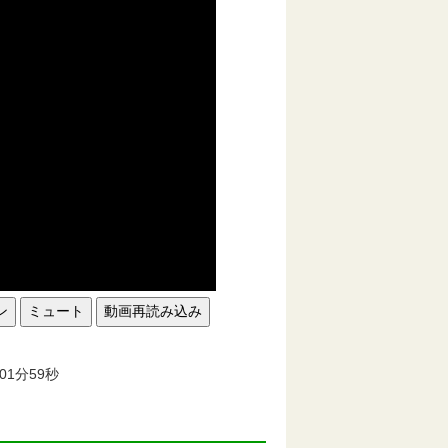
ン
ミュート
動画再読み込み
。
01分59秒