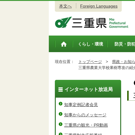
本文へ
Foreign Languages
三重県公式ウェブサイト
くらし・環境
防災・防
トップペ
ージ
現在位置：
トップページ
>
県政・お知
三重県農業大学校果樹専攻の紹
インターネット放送局
知事定例記者会見
知事からのメッセージ
三重県の観光・PR動画