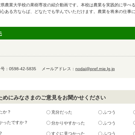
重県農業大学校の果樹専攻の紹介動画です。本校は農業を実践的に学べ
関心ある方ならば、どなたでも学んでいただけます。農業を将来の仕事
先
：0598-42-5835
メールアドレス：
nodai@pref.mie.lg.jp
ためにみなさまのご意見をお聞かせください
たか？
充分だった
ふつう
かったですか？
分かりやすかった
ふつう
？
すぐに見つかった
ふつう