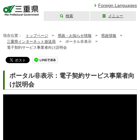
Foreign Languages
検索
メニュー
三重県公式ウェブ
サイト
現在位置：
トップページ
>
県政・お知らせ情報
>
県政情報
>
三重県インターネット放送局
>
ポータル非表示 >
電子契約サービス事業者向け説明会
ポータル非表示：電子契約サービス事業者向
け説明会