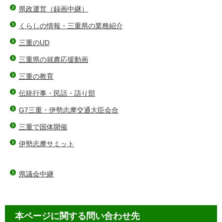
県政運営（録画中継）
くらしの情報・三重県の業務紹介
三重のUD
三重県の就農応援動画
三重の教育
伝統行事・民話・語り部
G7三重・伊勢志摩交通大臣会合
三重で国体開催
伊勢志摩サミット
県議会中継
本ページに関する問い合わせ先