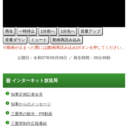
再生
一時停止
1分前へ
1分先へ
音量アップ
音量ダウン
ミュート
動画再読み込み
※動画が止まった際には[動画再読み込み]ボタンを押してください。
公開日：令和07年09月08日 ／ 再生時間：39分38秒
インターネット放送局
知事定例記者会見
知事からのメッセージ
三重県の観光・PR動画
三重県制作広報番組