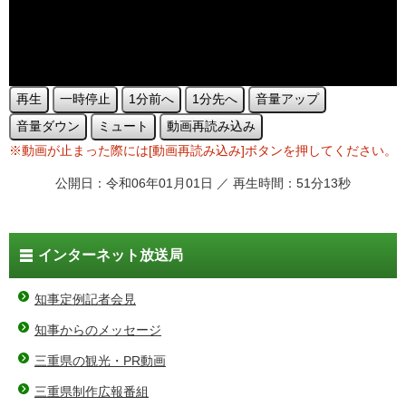
再生
一時停止
1分前へ
1分先へ
音量アップ
音量ダウン
ミュート
動画再読み込み
※動画が止まった際には[動画再読み込み]ボタンを押してください。
公開日：令和06年01月01日 ／ 再生時間：51分13秒
インターネット放送局
知事定例記者会見
知事からのメッセージ
三重県の観光・PR動画
三重県制作広報番組