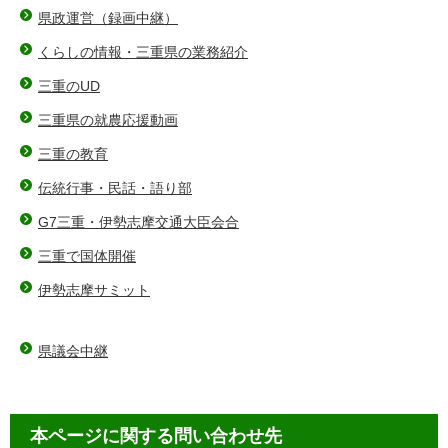
県政運営（録画中継）
くらしの情報・三重県の業務紹介
三重のUD
三重県の就農応援動画
三重の教育
伝統行事・民話・語り部
G7三重・伊勢志摩交通大臣会合
三重で国体開催
伊勢志摩サミット
県議会中継
本ページに関する問い合わせ先