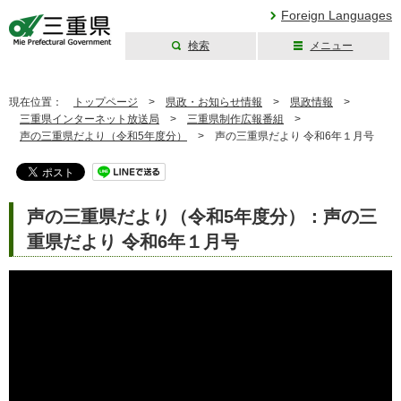
Foreign Languages
検索
メニュー
三重県公式ウェブ
サイト
現在位置：
トップページ
>
県政・お知らせ情報
>
県政情報
>
三重県インターネット放送局
>
三重県制作広報番組
>
声の三重県だより（令和5年度分）
>
声の三重県だより 令和6年１月号
声の三重県だより（令和5年度分）：声の三
重県だより 令和6年１月号