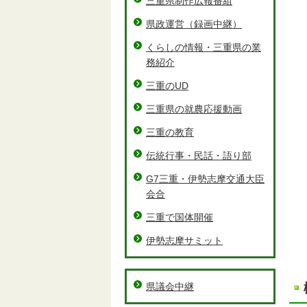
三重県制作広報番組
県政運営（録画中継）
くらしの情報・三重県の業
務紹介
三重のUD
三重県の就農応援動画
三重の教育
伝統行事・民話・語り部
G7三重・伊勢志摩交通大臣
会合
三重で国体開催
伊勢志摩サミット
県議会中継