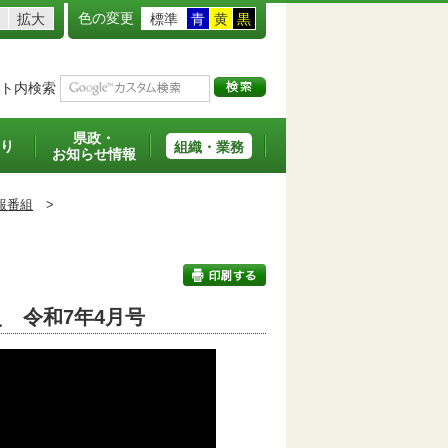
色の変更
拡大
標準
青
黄
黒
ト内検索
県政・
り
組織・業務
お知らせ情報
報番組
>
 令和7年4月号
印刷する