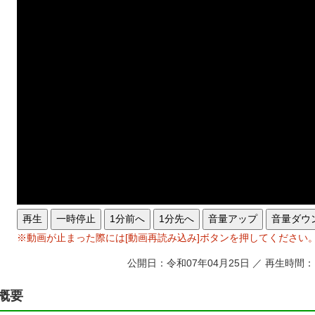
再生
一時停止
1分前へ
1分先へ
音量アップ
音量ダウ
※動画が止まった際には[動画再読み込み]ボタンを押してください
公開日：令和07年04月25日 ／ 再生時間：
概要