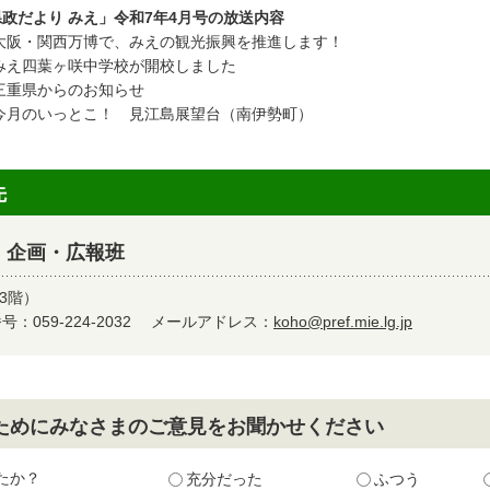
政だより みえ」令和7年4月号の放送内容
大阪・関西万博で、みえの観光振興を推進します！
みえ四葉ヶ咲中学校が開校しました
三重県からのお知らせ
今月のいっとこ！ 見江島展望台（南伊勢町）
先
 企画・広報班
3階）
：059-224-2032
メールアドレス：
koho@pref.mie.lg.jp
ためにみなさまのご意見をお聞かせください
たか？
充分だった
ふつう