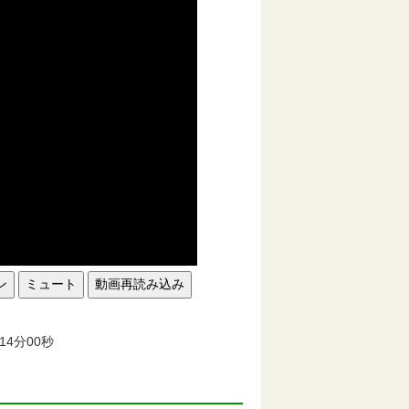
ン
ミュート
動画再読み込み
。
14分00秒