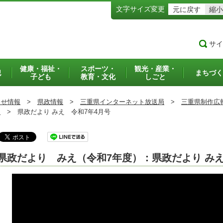
文字サイズ変更
元に戻す
縮小
サイ
健康・福祉・
スポーツ・
観光・産業・
犯
まちづく
子ども
教育・文化
しごと
らせ情報
>
県政情報
>
三重県インターネット放送局
>
三重県制作広
）
>
県政だより みえ 令和7年4月号
県政だより みえ（令和7年度）：県政だより みえ