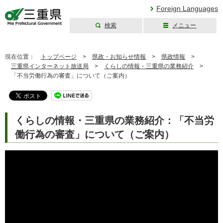
Foreign Languages
検索
メニュー
三重県公式ウェブ
サイト
現在位置：
トップページ
>
県政・お知らせ情報
>
県政情報
>
三重県インターネット放送局
>
くらしの情報・三重県の業務紹介
>
「不当労働行為の審査」について（ご案内）
くらしの情報・三重県の業務紹介：「不当労
働行為の審査」について（ご案内）