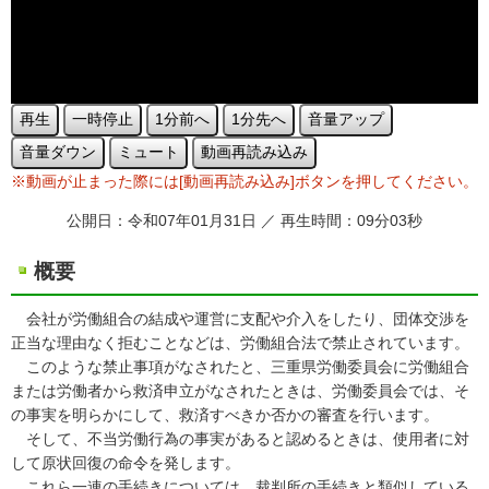
再生
一時停止
1分前へ
1分先へ
音量アップ
音量ダウン
ミュート
動画再読み込み
※動画が止まった際には[動画再読み込み]ボタンを押してください。
公開日：令和07年01月31日 ／ 再生時間：09分03秒
概要
会社が労働組合の結成や運営に支配や介入をしたり、団体交渉を
正当な理由なく拒むことなどは、労働組合法で禁止されています。
このような禁止事項がなされたと、三重県労働委員会に労働組合
または労働者から救済申立がなされたときは、労働委員会では、そ
の事実を明らかにして、救済すべきか否かの審査を行います。
そして、不当労働行為の事実があると認めるときは、使用者に対
して原状回復の命令を発します。
これら一連の手続きについては、裁判所の手続きと類似している