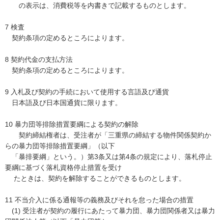
の表示は、消費税等を内書きで記載するものとします。
7 検査
契約条項の定めるところによります。
8 契約代金の支払方法
契約条項の定めるところによります。
9 入札及び契約の手続において使用する言語及び通貨
日本語及び日本国通貨に限ります。
10 暴力団等排除措置要綱による契約の解除
契約締結権者は、受注者が「三重県の締結する物件関係契約か
らの暴力団等排除措置要綱」（以下
「暴排要綱」という。）第3条又は第4条の規定により、落札停止
要綱に基づく落札資格停止措置を受け
たときは、契約を解除することができるものとします。
11 不当介入に係る通報等の義務及びそれを怠った場合の措置
(1) 受注者が契約の履行にあたって暴力団、暴力団関係者又は暴力