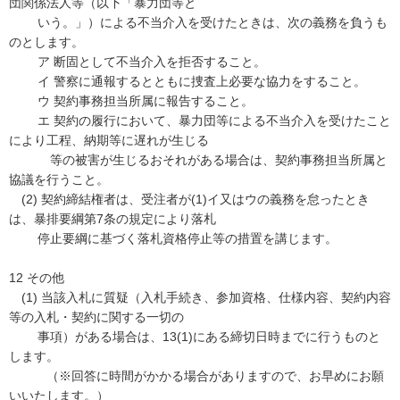
団関係法人等（以下「暴力団等と
いう。」）による不当介入を受けたときは、次の義務を負うも
のとします。
ア 断固として不当介入を拒否すること。
イ 警察に通報するとともに捜査上必要な協力をすること。
ウ 契約事務担当所属に報告すること。
エ 契約の履行において、暴力団等による不当介入を受けたこと
により工程、納期等に遅れが生じる
等の被害が生じるおそれがある場合は、契約事務担当所属と
協議を行うこと。
(2) 契約締結権者は、受注者が(1)イ又はウの義務を怠ったとき
は、暴排要綱第7条の規定により落札
停止要綱に基づく落札資格停止等の措置を講じます。
12 その他
(1) 当該入札に質疑（入札手続き、参加資格、仕様内容、契約内容
等の入札・契約に関する一切の
事項）がある場合は、13(1)にある締切日時までに行うものと
します。
（※回答に時間がかかる場合がありますので、お早めにお願
いいたします。）