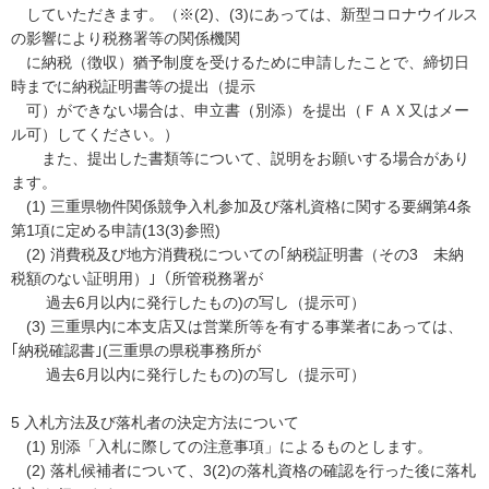
していただきます。（※(2)、(3)にあっては、新型コロナウイルス
の影響により税務署等の関係機関
に納税（徴収）猶予制度を受けるために申請したことで、締切日
時までに納税証明書等の提出（提示
可）ができない場合は、申立書（別添）を提出（ＦＡＸ又はメー
ル可）してください。）
また、提出した書類等について、説明をお願いする場合があり
ます。
(1) 三重県物件関係競争入札参加及び落札資格に関する要綱第4条
第1項に定める申請(13(3)参照)
(2) 消費税及び地方消費税についての｢納税証明書（その3 未納
税額のない証明用）｣（所管税務署が
過去6月以内に発行したもの)の写し（提示可）
(3) 三重県内に本支店又は営業所等を有する事業者にあっては、
｢納税確認書｣(三重県の県税事務所が
過去6月以内に発行したもの)の写し（提示可）
5 入札方法及び落札者の決定方法について
(1) 別添「入札に際しての注意事項」によるものとします。
(2) 落札候補者について、3(2)の落札資格の確認を行った後に落札