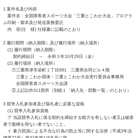
1 案件名及び内容
案件名：全国障害者スポーツ大会「三重とこわか大会」プログラ
ム印刷・製本及び発送業務委託
内 容(仕 様):仕様書に記載のとおり
2 履行期間（納入期限）及び履行場所（納入場所）
(1) 履行期間（納入期限）
契約締結日 ～ 令和３年10月29日（金）
(2) 履行場所（納入場所）
①三重県津市栄町１丁目891 三重県合同ビル４階
三重とこわか国体・三重とこわか大会実行委員会事務局
全国障害者スポーツ大会課
②上記以外311箇所（別紙１「納入先・部数一覧」のとおり）
3 競争入札参加者及び落札者に必要な資格
(1) 競争入札参加資格
ア 当該競争入札に係る契約を締結する能力を有しない者又は破産
者で復権を得ない者でないこと。
イ 暴力団員による不当な行為の防止等に関する法律（平成3年法
律第77号）第32条第1項各号に掲