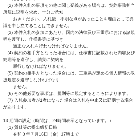
(2) 本件入札の事項その他に関し疑義がある場合は、契約事務担当
所属に説明を求め、十分ご承知
おきください。入札後、不明な点があったことを理由として異
議を申し立てることはできません。
(3) 本件入札の参加にあたり、国内の法律及び三重県における諸規
程を遵守し、仕様書等に基づき
適正な入札を行わなければなりません。
(4) 契約の相手方となった場合には、仕様書に記載された内容及び
納期等を遵守し、誠実に契約を
履行しなければなりません。
(5) 契約の相手方となった場合には、三重県が定める個人情報の取
扱規定を遵守しなければなり
ません。
(6) その他必要な事項は、規則等に規定するところによります。
(7) 入札参加者が1者になった場合は入札を中止又は延期する場合
があります。
13 期間の設定（時間は、24時間表示となっています。）
(1) 質疑等の提出締切日時
令和３年７月16日（金）17時まで