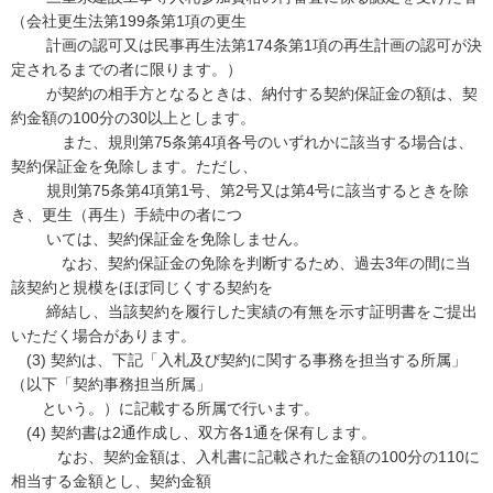
（会社更生法第199条第1項の更生
計画の認可又は民事再生法第174条第1項の再生計画の認可が決
定されるまでの者に限ります。）
が契約の相手方となるときは、納付する契約保証金の額は、契
約金額の100分の30以上とします。
また、規則第75条第4項各号のいずれかに該当する場合は、
契約保証金を免除します。ただし、
規則第75条第4項第1号、第2号又は第4号に該当するときを除
き、更生（再生）手続中の者につ
いては、契約保証金を免除しません。
なお、契約保証金の免除を判断するため、過去3年の間に当
該契約と規模をほぼ同じくする契約を
締結し、当該契約を履行した実績の有無を示す証明書をご提出
いただく場合があります。
(3) 契約は、下記「入札及び契約に関する事務を担当する所属」
（以下「契約事務担当所属」
という。）に記載する所属で行います。
(4) 契約書は2通作成し、双方各1通を保有します。
なお、契約金額は、入札書に記載された金額の100分の110に
相当する金額とし、契約金額