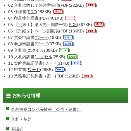
02 入札に際しての注意事項(
PDF
(222KB)
)
03 仕様書(
PDF
(288KB)
)
04 印刷物仕様書(
PDF
(401KB)
)
05 【別紙１】納入先・部数一覧(
PDF
(567KB)
)
06 【別紙２】ページ割振表(
PDF
(130KB)
)
07 質疑申請書(
ワード
(19KB)
)
08 参加申請書(
ワード
(37KB)
)
09 入札書(
エクセル
(30KB)
)
10 入札内訳書(
エクセル
(25KB)
)
11 契約実績証明書(
ワード
(31KB)
)
12 申立書(
ワード
(28KB)
)
13 業務委託契約書（案）(
PDF
(325KB)
)
お知らせ情報
企画提案コンペ等情報（公告・結果）
入札・契約
審議会