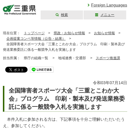
Foreign Languages
検索
メニュー
三重県公式ウェブ
サイト
現在位置：
トップページ
>
県政・お知らせ情報
>
お知らせ情報
>
企画提案コンペ等情報（公告・結果）
>
全国障害者スポーツ大会「三重とこわか大会」プログラム 印刷・製本及び
発送業務委託に係る一般競争入札を実施します
担当所属：
県庁の組織一覧 >
地域連携・交通部 >
スポーツ推進課
令和03年07月14日
全国障害者スポーツ大会「三重とこわか大
会」プログラム 印刷・製本及び発送業務委
託に係る一般競争入札を実施します
本件入札に参加される方は、下記事項を十分ご理解いただいたう
え、参加してください。