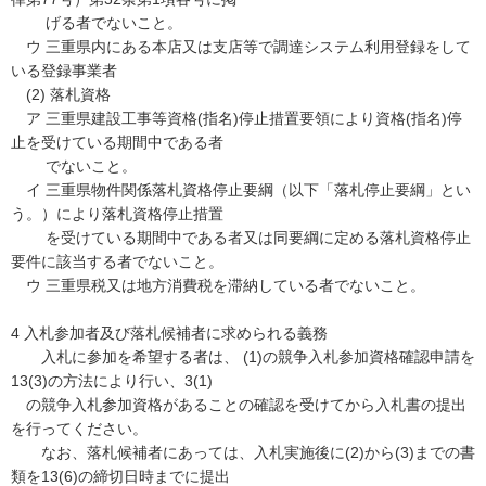
げる者でないこと。
ウ 三重県内にある本店又は支店等で調達システム利用登録をして
いる登録事業者
(2) 落札資格
ア 三重県建設工事等資格(指名)停止措置要領により資格(指名)停
止を受けている期間中である者
でないこと。
イ 三重県物件関係落札資格停止要綱（以下「落札停止要綱」とい
う。）により落札資格停止措置
を受けている期間中である者又は同要綱に定める落札資格停止
要件に該当する者でないこと。
ウ 三重県税又は地方消費税を滞納している者でないこと。
4 入札参加者及び落札候補者に求められる義務
入札に参加を希望する者は、 (1)の競争入札参加資格確認申請を
13(3)の方法により行い、3(1)
の競争入札参加資格があることの確認を受けてから入札書の提出
を行ってください。
なお、落札候補者にあっては、入札実施後に(2)から(3)までの書
類を13(6)の締切日時までに提出