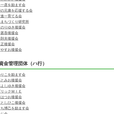
谷一彦を励ます会
がの元康を応援する会
村進一育てる会
張まちづくり研究所
川のりゆき後援会
﨑甚吾後援会
山則夫後援会
口正後援会
村やすお後援会
資金管理団体（ハ行）
のりこを励ます会
部とみお後援会
部よしゆき後援会
ブリックＭＩＥ
井はつお後援会
置としひこ後援会
ぐち博己を励ます会
つじ会