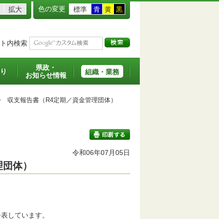
色の変更
拡大
標準
青
黄
黒
ト内検索
県政・
り
組織・業務
お知らせ情報
>
収支報告書（R4定期／資金管理団体）
令和06年07月05日
理団体）
印刷する
公表しています。