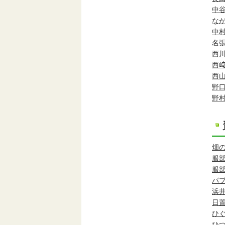
中
な
中
名
西
西
西
野
野
畑
服
服
パ
浜
日
ひ
ひ