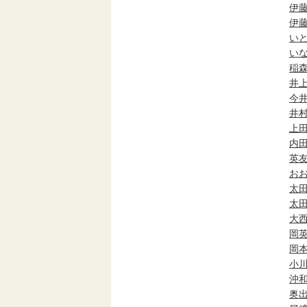
伊
伊
い
い
稲
井
今
井
上
内
英
お
太
太
大
岡
岡
小
沖
奥