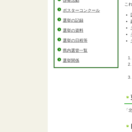
啓発活動
こ
ポスターコンクール
選挙の記録
選挙の資料
選挙の日程等
県内選管一覧
選挙関係
「北