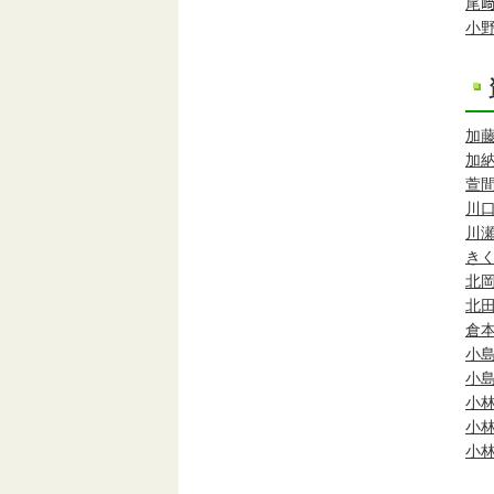
尾
小
加
加
萱
川
川
き
北
北
倉
小
小
小
小
小