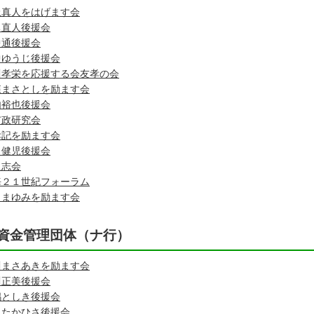
上真人をはげます会
ち直人後援会
中通後援会
中ゆうじ後援会
川孝栄を応援する会友孝の会
森まさとしを励ます会
内裕也後援会
市政研究会
孝記を励ます会
田健児後援会
良志会
海２１世紀フォーラム
田まゆみを励ます会
資金管理団体（ナ行）
川まさあきを励ます会
川正美後援会
嶋としき後援会
田たかひさ後援会