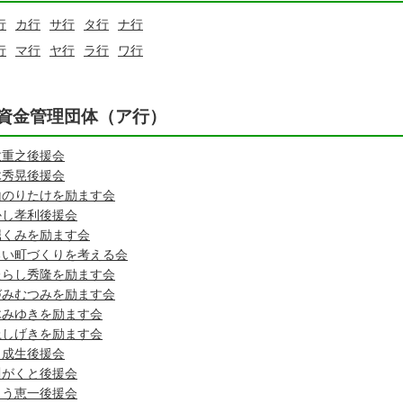
行
カ行
サ行
タ行
ナ行
行
マ行
ヤ行
ラ行
ワ行
資金管理団体（ア行）
敬重之後援会
木秀晃後援会
山のりたけを励ます会
かし孝利後援会
堀くみを励ます会
るい町づくりを考える会
たらし秀隆を励ます会
づみむつみを励ます会
木みゆきを励ます会
上しげきを励ます会
田成生後援会
川がくと後援会
とう恵一後援会