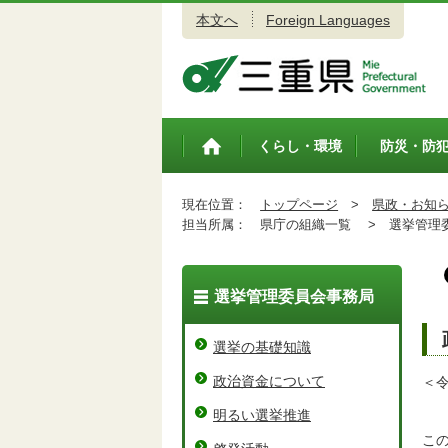
本文へ
Foreign Languages
三重県公式ウェブサイト
くらし・環境
防災・防
トップペ
ージ
現在位置：
トップページ
>
県政・お知
担当所属：
県庁の組織一覧 >
選挙管理委
選挙管理委員会事務局
選挙の基礎知識
政治資金について
＜令
明るい選挙推進
こ