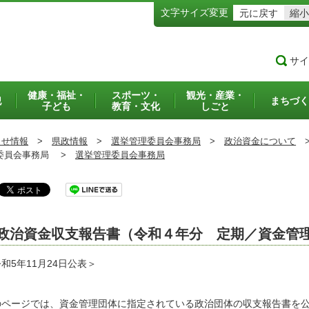
文字サイズ変更
元に戻す
縮小
サイ
健康・福祉・
スポーツ・
観光・産業・
犯
まちづく
子ども
教育・文化
しごと
らせ情報
>
県政情報
>
選挙管理委員会事務局
>
政治資金について
員会事務局 >
選挙管理委員会事務局
政治資金収支報告書（令和４年分 定期／資金管
和5年11月24日公表＞
のページでは、資金管理団体に指定されている政治団体の収支報告書を