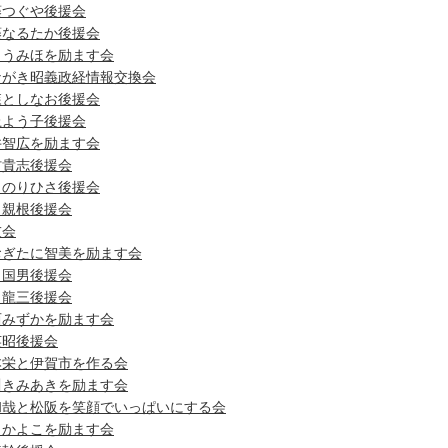
藤つぐや後援会
藤なるたか後援会
とうみほを励ます会
ながき昭義政経情報交換会
森としなお後援会
上よう子後援会
井智広を励ます会
村貴志後援会
田のりひさ後援会
田親根後援会
友会
おぎたに智美を励ます会
田国男後援会
田龍三後援会
西みずかを励ます会
英昭後援会
本栄と伊賀市を作る会
川きみあきを励ます会
和哉と松阪を笑顔でいっぱいにする会
出かよこを励ます会