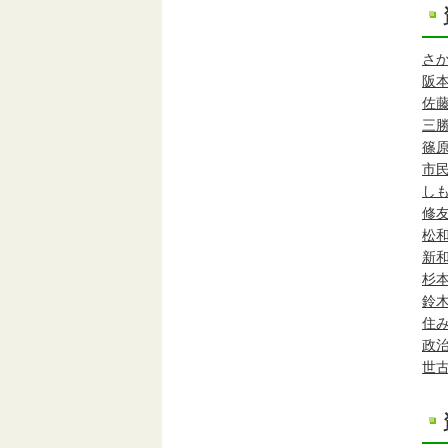
さ
阪
佐
三
篠
市
し
修
松
新
杉
鈴
住
政
世