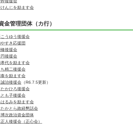
﨑幹後援会
野けんじを励ます会
資金管理団体（カ行）
藤こうゆう後援会
納やすき応援団
間修後援会
口円後援会
瀬孝代を励ます会
くち精二後援会
岡泰を励ます会
田誠治後援会
（R6.7.5更新）
本たかひろ後援会
島とも子後援会
島はるみを励ます会
林たかとら政経懇話会
林博次政治資金団体
林正人後援会（正心会）