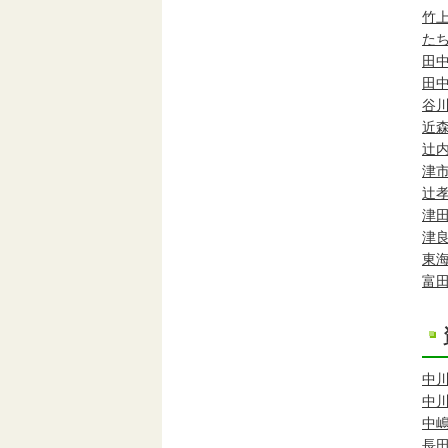
竹
た
田
田
谷
近
辻
津
辻
津
津
東
富
中
中
中
長