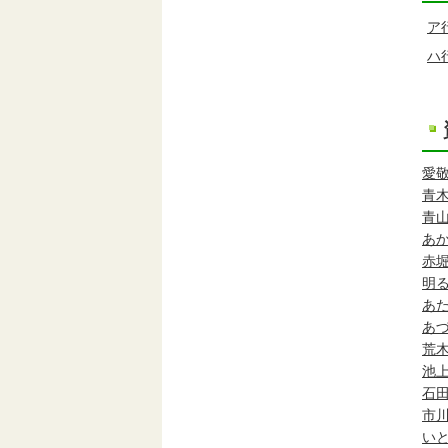
ア
ハ
愛
青
青
あ
赤
明
あ
あ
荒
池
石
市
い