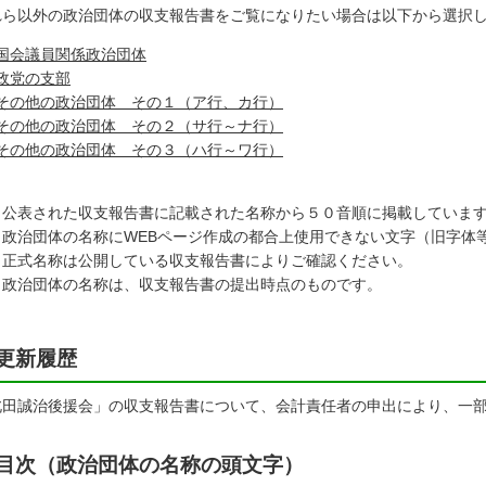
れら以外の政治団体の収支報告書をご覧になりたい場合は以下から選択
国会議員関係政治団体
政党の支部
その他の政治団体 その１（ア行、カ行）
その他の政治団体 その２（サ行～ナ行）
その他の政治団体 その３（ハ行～ワ行）
公表された収支報告書に記載された名称から５０音順に掲載していま
政治団体の名称にWEBページ作成の都合上使用できない文字（旧字体
正式名称は公開している収支報告書によりご確認ください。
政治団体の名称は、収支報告書の提出時点のものです。
更新履歴
田誠治後援会」の収支報告書について、会計責任者の申出により、一部訂正
目次（政治団体の名称の頭文字）