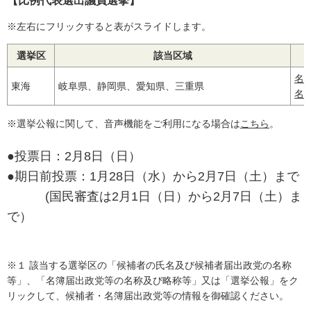
【比例代表選出議員選挙】
※左右にフリックすると表がスライドします。
選挙区
該当区域
名
東海
岐阜県、静岡県、愛知県、三重県
名
※選挙公報に関して、音声機能をご利用になる場合は
こちら
。
●投票日：2月8日（日）
●期日前投票：1月28日（水）から2月7日（土）まで
(国民審査は2月1日（日）から2月7日（土）ま
で）
※１ 該当する選挙区の「候補者の氏名及び候補者届出政党の名称
等」、「名簿届出政党等の名称及び略称等」又は「選挙公報」をク
リックして、候補者・名簿届出政党等の情報を御確認ください。