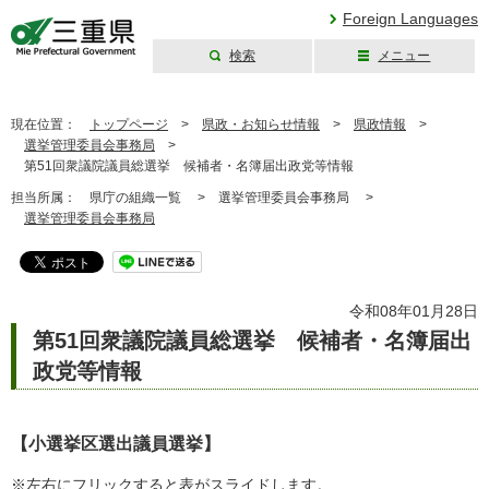
Foreign Languages
検索
メニュー
三重県公式ウェブ
サイト
現在位置：
トップページ
>
県政・お知らせ情報
>
県政情報
>
選挙管理委員会事務局
>
第51回衆議院議員総選挙 候補者・名簿届出政党等情報
担当所属：
県庁の組織一覧 >
選挙管理委員会事務局 >
選挙管理委員会事務局
令和08年01月28日
第51回衆議院議員総選挙 候補者・名簿届出
政党等情報
【小選挙区選出議員選挙】
※左右にフリックすると表がスライドします。