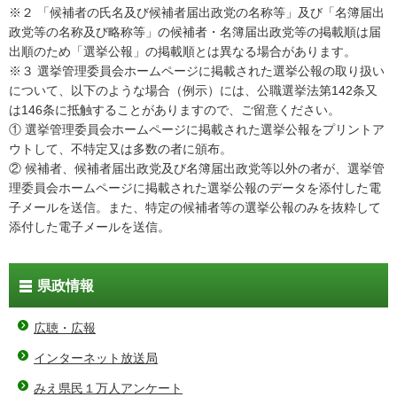
※２ 「候補者の氏名及び候補者届出政党の名称等」及び「名簿届出
政党等の名称及び略称等」の候補者・名簿届出政党等の掲載順は届
出順のため「選挙公報」の掲載順とは異なる場合があります。
※３ 選挙管理委員会ホームページに掲載された選挙公報の取り扱い
について、以下のような場合（例示）には、公職選挙法第142条又
は146条に抵触することがありますので、ご留意ください。
① 選挙管理委員会ホームページに掲載された選挙公報をプリントア
ウトして、不特定又は多数の者に頒布。
② 候補者、候補者届出政党及び名簿届出政党等以外の者が、選挙管
理委員会ホームページに掲載された選挙公報のデータを添付した電
子メールを送信。また、特定の候補者等の選挙公報のみを抜粋して
添付した電子メールを送信。
県政情報
広聴・広報
インターネット放送局
みえ県民１万人アンケート