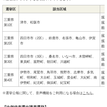
選挙区
該当区域
候
三重県
津市、松阪市
候
第1区
称
候
三重県
四日市市（2区）、鈴鹿市、名張市、亀山市、伊賀
候
第2区
市
称
候
三重県
四日市市（3区）、桑名市、いなべ市、木曽岬町、
候
第3区
東員町、菰野町、朝日町、川越町
称
伊勢市、尾鷲市、鳥羽市、熊野市、志摩市、多気
候
三重県
町、明和町、大台町、玉城町、度会町、大紀町、南
候
第4区
伊勢町、紀北町、御浜町、紀宝町
称
※選挙公報に関して、音声機能をご利用になる場合は
こちら
。