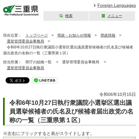
Foreign Languages
検索
メニュー
三重県公式ウェブ
サイト
現在位置：
トップページ
>
県政・お知らせ情報
>
県政情報
>
選挙管理委員会事務局
>
令和6年10月27日執行衆議院小選挙区選出議員選挙候補者の氏名及び候補者
届出政党の名称の一覧（三重県第１区）
担当所属：
県庁の組織一覧 >
選挙管理委員会事務局 >
選挙管理委員会事務局
令和06年10月15日
令和6年10月27日執行衆議院小選挙区選出議
員選挙候補者の氏名及び候補者届出政党の名
称の一覧（三重県第１区）
※左右にフリックすると表がスライドします。