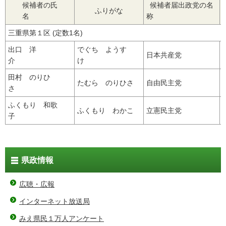
候補者の氏
候補者届出政党の名
ふりがな
名
称
三重県第１区 (定数1名)
出口 洋
でぐち ようす
h
日本共産党
介
け
d
田村 のりひ
たむら のりひさ
自由民主党
h
さ
ふくもり 和歌
ふくもり わかこ
立憲民主党
h
子
県政情報
広聴・広報
インターネット放送局
みえ県民１万人アンケート