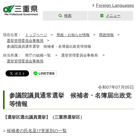
Foreign Languages
検索
メニュー
三重県公式ウェブ
サイト
現在位置：
トップページ
>
県政・お知らせ情報
>
県政情報
>
選挙管理委員会事務局
>
参議院議員通常選挙 候補者・名簿届出政党等情報
担当所属：
県庁の組織一覧 >
選挙管理委員会事務局 >
選挙管理委員会事務局
令和07年07月05日
参議院議員通常選挙 候補者・名簿届出政党
等情報
【選挙区選出議員選挙】（三重県選挙区）
○
候補者の氏名及び党派別の一覧