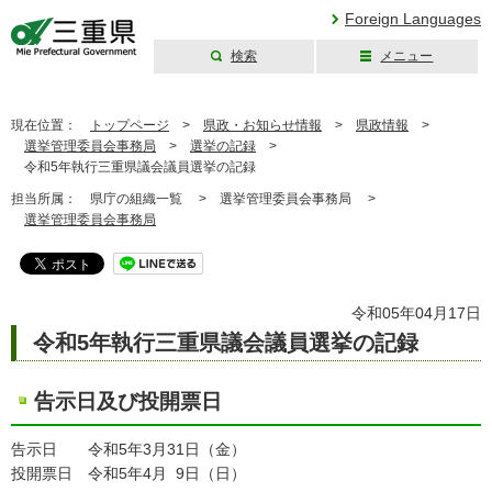
Foreign Languages
検索
メニュー
三重県公式ウェブ
サイト
現在位置：
トップページ
>
県政・お知らせ情報
>
県政情報
>
選挙管理委員会事務局
>
選挙の記録
>
令和5年執行三重県議会議員選挙の記録
担当所属：
県庁の組織一覧 >
選挙管理委員会事務局 >
選挙管理委員会事務局
令和05年04月17日
令和5年執行三重県議会議員選挙の記録
告示日及び投開票日
告示日 令和5年3月31日（金）
投開票日 令和5年4月 9日（日）