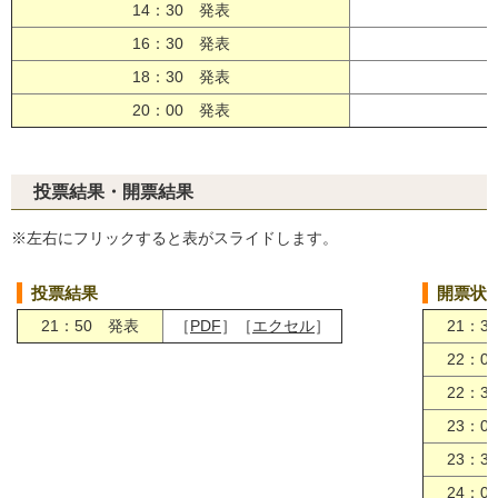
14：30 発表
［
16：30 発表
［
18：30 発表
［
20：00 発表
［
投票結果・開票結果
※左右にフリックすると表がスライドします。
投票結果
開票状
21：50 発表
［
PDF
］［
エクセル
］
21：3
22：0
22：3
23：0
23：3
24：0