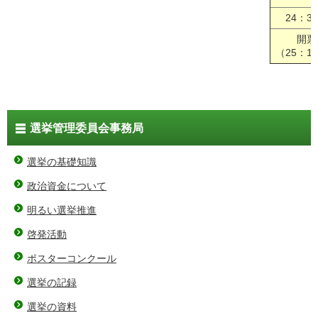
24：3
開票
（25：1
選挙管理委員会事務局
選挙の基礎知識
政治資金について
明るい選挙推進
啓発活動
ポスターコンクール
選挙の記録
選挙の資料