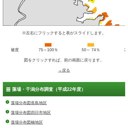
※左右にフリックすると表がスライドします。
被度
75～100％
50～ 74％
2
図をクリックすれば、前の画面に戻ります。
→戻る
藻場・干潟分布調査（平成22年度）
藻場分布図長島地区
藻場分布図四日市地区
藻場分布図楠地区