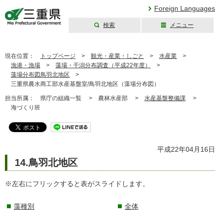
Foreign Languages
検索
メニュー
三重県公式ウェブ
サイト
現在位置：
トップページ
>
観光・産業・しごと
>
水産業
>
漁港・漁場
>
藻場・干潟分布調査（平成22年度）
>
藻場分布図鳥羽北地区
>
三重県農水商工部水産基盤室/鳥羽北地区（藻場分布図）
担当所属：
県庁の組織一覧 >
農林水産部 >
水産基盤整備課
>
海づくり班
平成22年04月16日
14.鳥羽北地区
※左右にフリックすると表がスライドします。
藻種別
全体