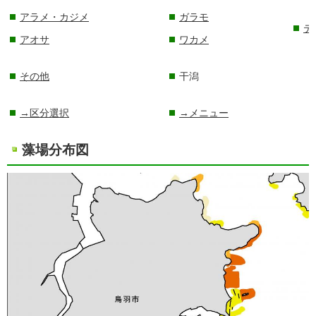
アラメ・カジメ
ガラモ
テ
アオサ
ワカメ
その他
干潟
→区分選択
→メニュー
藻場分布図