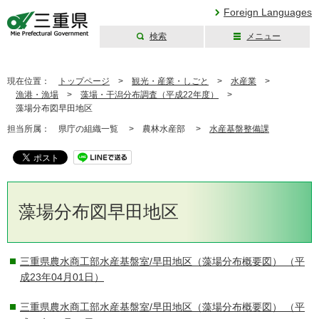
Foreign Languages
検索
メニュー
三重県公式ウェブ
サイト
現在位置：
トップページ
>
観光・産業・しごと
>
水産業
>
漁港・漁場
>
藻場・干潟分布調査（平成22年度）
>
藻場分布図早田地区
担当所属：
県庁の組織一覧 >
農林水産部 >
水産基盤整備課
藻場分布図早田地区
三重県農水商工部水産基盤室/早田地区（藻場分布概要図）
（平
成23年04月01日）
三重県農水商工部水産基盤室/早田地区（藻場分布概要図）
（平