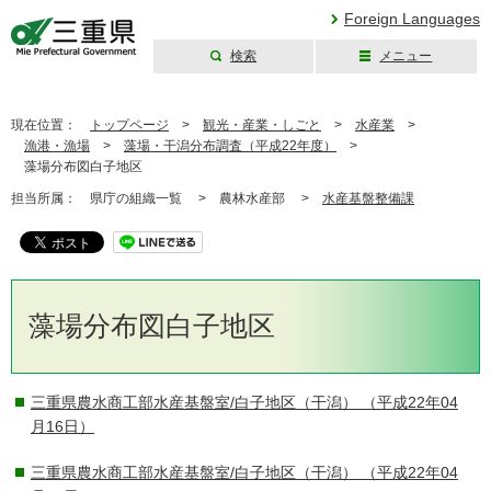
Foreign Languages
検索
メニュー
三重県公式ウェブ
サイト
現在位置：
トップページ
>
観光・産業・しごと
>
水産業
>
漁港・漁場
>
藻場・干潟分布調査（平成22年度）
>
藻場分布図白子地区
担当所属：
県庁の組織一覧 >
農林水産部 >
水産基盤整備課
藻場分布図白子地区
三重県農水商工部水産基盤室/白子地区（干潟）
（平成22年04
月16日）
三重県農水商工部水産基盤室/白子地区（干潟）
（平成22年04