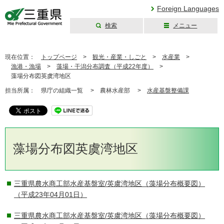
Foreign Languages
検索
メニュー
三重県公式ウェブ
サイト
現在位置：
トップページ
>
観光・産業・しごと
>
水産業
>
漁港・漁場
>
藻場・干潟分布調査（平成22年度）
>
藻場分布図英虞湾地区
担当所属：
県庁の組織一覧 >
農林水産部 >
水産基盤整備課
藻場分布図英虞湾地区
三重県農水商工部水産基盤室/英虞湾地区（藻場分布概要図）
（平成23年04月01日）
三重県農水商工部水産基盤室/英虞湾地区（藻場分布概要図）