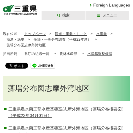
Foreign Languages
検索
メニュー
三重県公式ウェブ
サイト
現在位置：
トップページ
>
観光・産業・しごと
>
水産業
>
漁港・漁場
>
藻場・干潟分布調査（平成22年度）
>
藻場分布図志摩外湾地区
担当所属：
県庁の組織一覧 >
農林水産部 >
水産基盤整備課
藻場分布図志摩外湾地区
三重県農水商工部水産基盤室/志摩外海地区（藻場分布概要図）
（平成23年04月01日）
三重県農水商工部水産基盤室/志摩外海地区（藻場分布概要図）