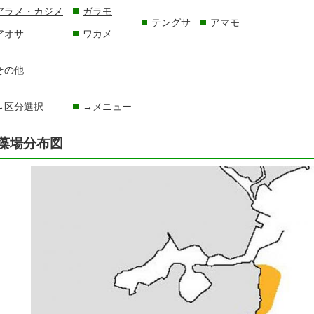
アラメ・カジメ
ガラモ
テングサ
アマモ
アオサ
ワカメ
その他
→区分選択
→メニュー
藻場分布図