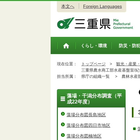
本文へ
Foreign Languages
三重県公式ウェブサイト
くらし・環境
防災・防
トップペ
ージ
現在位置：
トップページ
>
観光・産業
三重県農水商工部水産基盤室/紀
担当所属：
県庁の組織一覧 >
農林水産
藻場・干潟分布調査（平
成22年度）
藻場分布図長島地区
藻場分布図四日市地区
藻場分布図楠地区