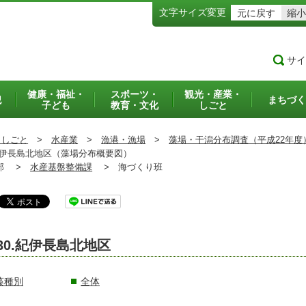
文字サイズ変更
元に戻す
縮小
サイ
健康・福祉・
スポーツ・
観光・産業・
犯
まちづく
子ども
教育・文化
しごと
・しごと
>
水産業
>
漁港・漁場
>
藻場・干潟分布調査（平成22年度
伊長島北地区（藻場分布概要図）
部 >
水産基盤整備課
>
海づくり班
30.紀伊長島北地区
藻種別
全体