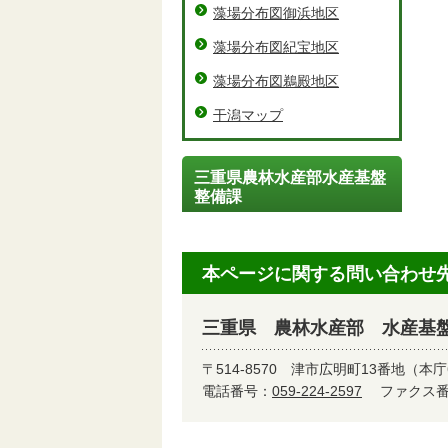
藻場分布図御浜地区
藻場分布図紀宝地区
藻場分布図鵜殿地区
干潟マップ
三重県農林水産部水産基盤
整備課
本ページに関する問い合わせ
三重県 農林水産部 水産基
〒514-8570
津市広明町13番地（本庁
電話番号：
059-224-2597
ファクス番号