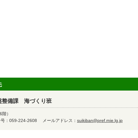
先
盤整備課 海づくり班
6階）
：059-224-2608
メールアドレス：
suikiban@pref.mie.lg.jp