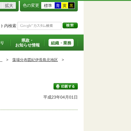
色の変更
拡大
標準
青
黄
黒
ト内検索
県政・
り
組織・業務
お知らせ情報
）
>
藻場分布図紀伊長島北地区
>
平成23年04月01日
印刷する