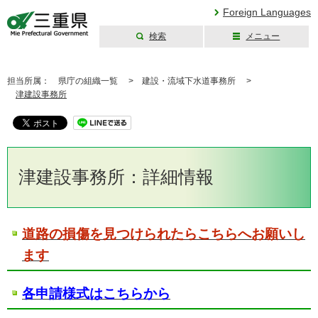
Foreign Languages
検索
メニュー
三重県公式ウェブ
サイト
担当所属：
県庁の組織一覧 >
建設・流域下水道事務所 >
津建設事務所
津建設事務所：詳細情報
道路の損傷を見つけられたらこちらへお願いし
ます
各申請様式はこちらから