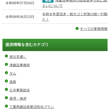
津建設事務所の指名競争入札に係
令和08年07月04日
えいについて
令和８年度流木・粗大ゴミ対策の統一行動
令和08年06月22日
た！
すべての更新情報
提供情報を含むカテゴリ
発注見通し
津建設事務所
ダム
道路
公共事業総合
港湾・海岸
三重県建設産業活性化プラン