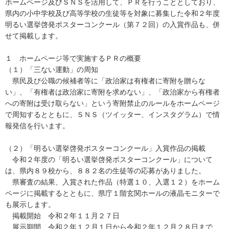
ホームページ及びＳＮＳを活用して、ＰＲを行うこととしており、
県内の小中学校及び高等学校の生徒等を対象に募集した令和２年度
明るい選挙啓発ポスターコンクール（第７２回）の入賞作品も、併
せて掲載します。
１ ホームページ等で実施するＰＲの概要
（１）「三ない運動」の周知
県民及び公職の候補者等に「政治家は有権者に寄附を贈らな
い」、「有権者は政治家に寄附を求めない」、「政治家から有権者
への寄附は受け取らない」という寄附禁止のルールをホームページ
で周知するとともに、ＳＮＳ（ツイッター、インスタグラム）で情
報発信を行います。
（２）「明るい選挙啓発ポスターコンクール」入賞作品の掲載
令和２年度の「明るい選挙啓発ポスターコンクール」について
は、県内８９校から、８８２名の生徒等の応募がありました。
県審査の結果、入賞された作品（特選１０、入選１２）をホーム
ページに掲載するとともに、県庁１階玄関ホールの液晶モニターで
も展示します。
掲載開始 令和２年１１月２７日
展示期間 令和２年１２月１日から令和２年１２月２８日まで