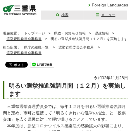
Foreign Languages
検索
メニュー
三重県公式ウェブ
サイト
現在位置：
トップページ
>
県政・お知らせ情報
>
県政情報
>
選挙管理委員会事務局
>
明るい選挙推進強調月間（１２月）を実施します
担当所属：
県庁の組織一覧 >
選挙管理委員会事務局 >
選挙管理委員会事務局
令和02年11月28日
明るい選挙推進強調月間（１２月）を実施し
ます
三重県選挙管理委員会では、毎年１２月を明るい選挙推進強調月
間と定め、市町と連携して「明るくきれいな選挙の推進」と「投票
参加」を広く県民に対して呼び掛けることとしています。
本年度は、新型コロナウイルス感染症の感染拡大の影響により、