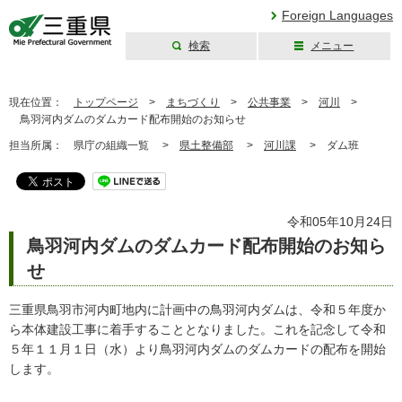
Foreign Languages
検索
メニュー
三重県公式ウェブ
サイト
現在位置：
トップページ
>
まちづくり
>
公共事業
>
河川
>
鳥羽河内ダムのダムカード配布開始のお知らせ
担当所属：
県庁の組織一覧 >
県土整備部
>
河川課
>
ダム班
令和05年10月24日
鳥羽河内ダムのダムカード配布開始のお知ら
せ
三重県鳥羽市河内町地内に計画中の鳥羽河内ダムは、令和５年度か
ら本体建設工事に着手することとなりました。これを記念して令和
５年１１月１日（水）より鳥羽河内ダムのダムカードの配布を開始
します。