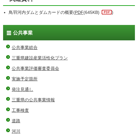
鳥羽河内ダムとダムカードの概要(
PDF
(645KB)
)
公共事業
公共事業総合
三重県建設産業活性化プラン
公共事業評価審査委員会
実施予定箇所
発注見通し
三重県の公共事業情報
工事検査
道路
河川