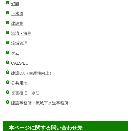
砂防
下水道
建設業
港湾・海岸
流域管理
ダム
CALS/EC
建設DX（⽣産性向上）
公共用地
災害復旧・水防
建設事務所・流域下水道事務所
本ページに関する問い合わせ先